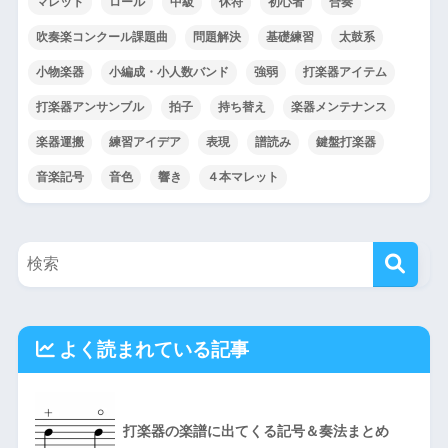
マレット
ロール
中級
休符
初心者
合奏
吹奏楽コンクール課題曲
問題解決
基礎練習
太鼓系
小物楽器
小編成・小人数バンド
強弱
打楽器アイテム
打楽器アンサンブル
拍子
持ち替え
楽器メンテナンス
楽器運搬
練習アイデア
表現
譜読み
鍵盤打楽器
音楽記号
音色
響き
４本マレット
よく読まれている記事
打楽器の楽譜に出てくる記号＆奏法まとめ