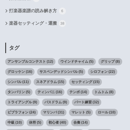
打楽器楽譜の読み解き方
6
楽器セッティング・運搬
38
タグ
アンサンブルコンテスト
(12)
ウインドチャイム
(5)
グリップ
(8)
グロッケン
(16)
サスペンデッドシンバル
(5)
シロフォン
(22)
シンバル
(11)
スネアドラム
(15)
セッティング
(15)
タンバリン
(5)
ティンパニ
(16)
テンポ
(14)
トムトム
(8)
トライアングル
(9)
バスドラム
(9)
パート練習
(32)
ビブラフォン
(24)
マリンバ
(31)
マレット
(5)
ロール
(10)
中級
(10)
休符
(5)
初心者
(40)
合奏
(14)