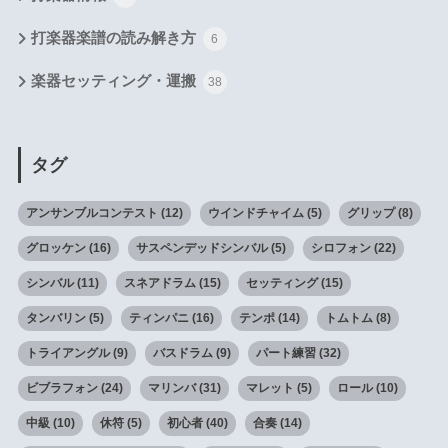
打楽器楽譜の読み解き方
6
楽器セッティング・運搬
38
タグ
アンサンブルコンテスト
(12)
ウインドチャイム
(5)
グリップ
(8)
グロッケン
(16)
サスペンデッドシンバル
(5)
シロフォン
(22)
シンバル
(11)
スネアドラム
(15)
セッティング
(15)
タンバリン
(5)
ティンパニ
(16)
テンポ
(14)
トムトム
(8)
トライアングル
(9)
バスドラム
(9)
パート練習
(32)
ビブラフォン
(24)
マリンバ
(31)
マレット
(5)
ロール
(10)
中級
(10)
休符
(5)
初心者
(40)
合奏
(14)