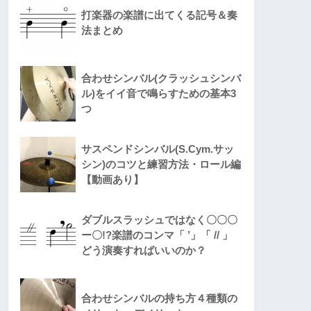
打楽器の楽譜に出てくる記号＆奏
法まとめ
合わせシンバル(クラッシュシンバ
ル)をイイ音で鳴らすための基本3
つ
サスペンドシンバル(S.Cym.サッ
シン)のコツと練習方法・ロール編
【動画あり】
ダブルスラッシュではなく〇〇〇
ー〇!?楽譜のコンマ「 ’」「 // 」
どう演奏すればいいのか？
合わせシンバルの持ち方４種類の