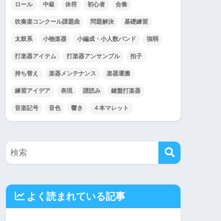
ロール
中級
休符
初心者
合奏
吹奏楽コンクール課題曲
問題解決
基礎練習
太鼓系
小物楽器
小編成・小人数バンド
強弱
打楽器アイテム
打楽器アンサンブル
拍子
持ち替え
楽器メンテナンス
楽器運搬
練習アイデア
表現
譜読み
鍵盤打楽器
音楽記号
音色
響き
４本マレット
よく読まれている記事