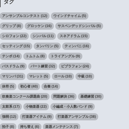
タグ
アンサンブルコンテスト
(12)
ウインドチャイム
(5)
グリップ
(8)
グロッケン
(16)
サスペンデッドシンバル
(5)
シロフォン
(22)
シンバル
(11)
スネアドラム
(15)
セッティング
(15)
タンバリン
(5)
ティンパニ
(16)
テンポ
(14)
トムトム
(8)
トライアングル
(9)
バスドラム
(9)
パート練習
(32)
ビブラフォン
(24)
マリンバ
(31)
マレット
(5)
ロール
(10)
中級
(10)
休符
(5)
初心者
(40)
合奏
(14)
吹奏楽コンクール課題曲
(20)
問題解決
(36)
基礎練習
(30)
太鼓系
(17)
小物楽器
(22)
小編成・小人数バンド
(9)
強弱
(12)
打楽器アイテム
(9)
打楽器アンサンブル
(38)
拍子
(8)
持ち替え
(6)
楽器メンテナンス
(7)