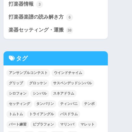
打楽器情報
3
打楽器楽譜の読み解き方
6
楽器セッティング・運搬
38
タグ
アンサンブルコンテスト
ウインドチャイム
グリップ
グロッケン
サスペンデッドシンバル
シロフォン
シンバル
スネアドラム
セッティング
タンバリン
ティンパニ
テンポ
トムトム
トライアングル
バスドラム
パート練習
ビブラフォン
マリンバ
マレット