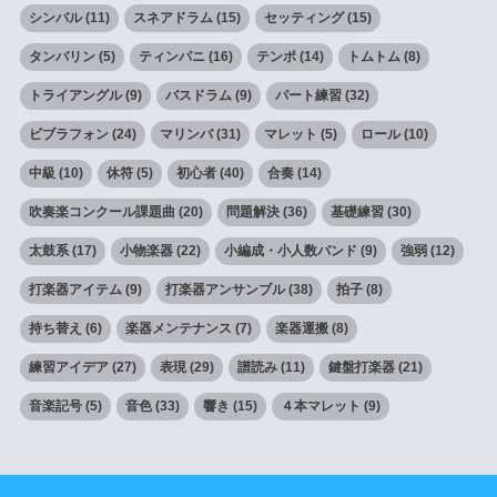
シンバル
(11)
スネアドラム
(15)
セッティング
(15)
タンバリン
(5)
ティンパニ
(16)
テンポ
(14)
トムトム
(8)
トライアングル
(9)
バスドラム
(9)
パート練習
(32)
ビブラフォン
(24)
マリンバ
(31)
マレット
(5)
ロール
(10)
中級
(10)
休符
(5)
初心者
(40)
合奏
(14)
吹奏楽コンクール課題曲
(20)
問題解決
(36)
基礎練習
(30)
太鼓系
(17)
小物楽器
(22)
小編成・小人数バンド
(9)
強弱
(12)
打楽器アイテム
(9)
打楽器アンサンブル
(38)
拍子
(8)
持ち替え
(6)
楽器メンテナンス
(7)
楽器運搬
(8)
練習アイデア
(27)
表現
(29)
譜読み
(11)
鍵盤打楽器
(21)
音楽記号
(5)
音色
(33)
響き
(15)
４本マレット
(9)