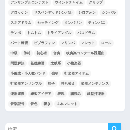
アンサンブルコンテスト
ウインドチャイム
グリップ
グロッケン
サスペンデッドシンバル
シロフォン
シンバル
スネアドラム
セッティング
タンバリン
ティンパニ
テンポ
トムトム
トライアングル
バスドラム
パート練習
ビブラフォン
マリンバ
マレット
ロール
中級
休符
初心者
合奏
吹奏楽コンクール課題曲
問題解決
基礎練習
太鼓系
小物楽器
小編成・小人数バンド
強弱
打楽器アイテム
打楽器アンサンブル
拍子
持ち替え
楽器メンテナンス
楽器運搬
練習アイデア
表現
譜読み
鍵盤打楽器
音楽記号
音色
響き
４本マレット