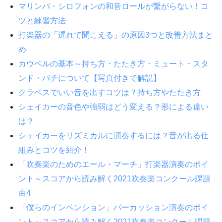
マリンバ・シロフォンの和音ロールが繋がらない！コ
ツと練習方法
打楽器の「遅れて聞こえる」の原因3つと改善方法まと
め
カウベルの基本～持ち方・たたき方・ミュート・スタ
ンド・バチについて【写真付きで解説】
クラベスでいい音を出すコツは？持ち方やたたき方
シェイカーの音色や強弱はどう変える？形による違い
は？
シェイカーをリズミカルに演奏するには？音が出る仕
組みとコツを紹介！
「吹奏楽のためのエール・マーチ」打楽器演奏のポイ
ント～スコアから読み解く2021吹奏楽コンクール課題
曲4
「僕らのインベンション」パーカッション演奏のポイ
ント～スコアから読み解く2021吹奏楽コンクール課題