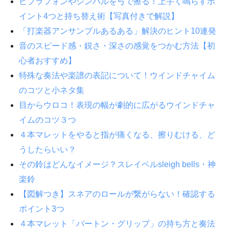
ビブラフォンやシンバルを弓で擦る！上手く鳴らすポ
イント4つと持ち替え術【写真付きで解説】
「打楽器アンサンブルあるある」解決のヒント10連発
音のスピード感・鋭さ・深さの感覚をつかむ方法【初
心者おすすめ】
特殊な奏法や楽譜の表記について！ウインドチャイム
のコツと小ネタ集
目からウロコ！表現の幅が劇的に広がるウインドチャ
イムのコツ３つ
４本マレットをやると指が痛くなる、擦りむける、ど
うしたらいい？
その鈴はどんなイメージ？スレイベルsleigh bells・神
楽鈴
【図解つき】スネアのロールが繋がらない！確認する
ポイント3つ
４本マレット「バートン・グリップ」の持ち方と奏法