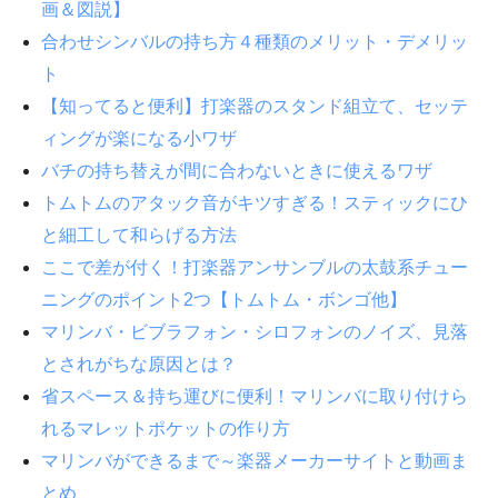
画＆図説】
合わせシンバルの持ち方４種類のメリット・デメリッ
ト
【知ってると便利】打楽器のスタンド組立て、セッテ
ィングが楽になる小ワザ
バチの持ち替えが間に合わないときに使えるワザ
トムトムのアタック音がキツすぎる！スティックにひ
と細工して和らげる方法
ここで差が付く！打楽器アンサンブルの太鼓系チュー
ニングのポイント2つ【トムトム・ボンゴ他】
マリンバ・ビブラフォン・シロフォンのノイズ、見落
とされがちな原因とは？
省スペース＆持ち運びに便利！マリンバに取り付けら
れるマレットポケットの作り方
マリンバができるまで～楽器メーカーサイトと動画ま
とめ