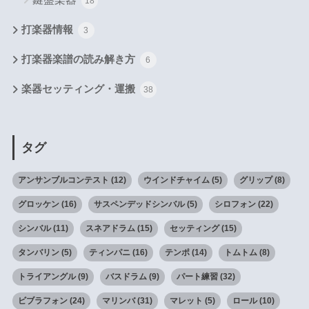
18
打楽器情報
3
打楽器楽譜の読み解き方
6
楽器セッティング・運搬
38
タグ
アンサンブルコンテスト
(12)
ウインドチャイム
(5)
グリップ
(8)
グロッケン
(16)
サスペンデッドシンバル
(5)
シロフォン
(22)
シンバル
(11)
スネアドラム
(15)
セッティング
(15)
タンバリン
(5)
ティンパニ
(16)
テンポ
(14)
トムトム
(8)
トライアングル
(9)
バスドラム
(9)
パート練習
(32)
ビブラフォン
(24)
マリンバ
(31)
マレット
(5)
ロール
(10)