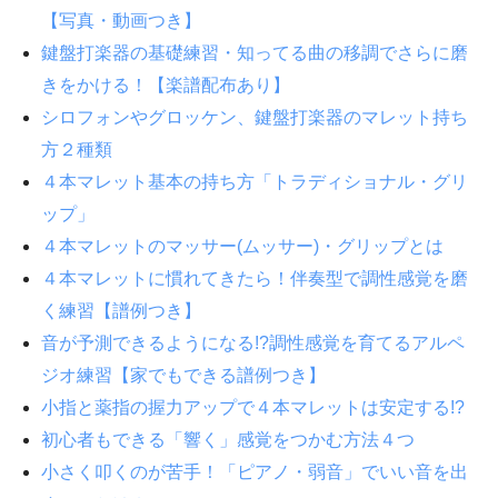
【写真・動画つき】
鍵盤打楽器の基礎練習・知ってる曲の移調でさらに磨
きをかける！【楽譜配布あり】
シロフォンやグロッケン、鍵盤打楽器のマレット持ち
方２種類
４本マレット基本の持ち方「トラディショナル・グリ
ップ」
４本マレットのマッサー(ムッサー)・グリップとは
４本マレットに慣れてきたら！伴奏型で調性感覚を磨
く練習【譜例つき】
音が予測できるようになる!?調性感覚を育てるアルペ
ジオ練習【家でもできる譜例つき】
小指と薬指の握力アップで４本マレットは安定する!?
初心者もできる「響く」感覚をつかむ方法４つ
小さく叩くのが苦手！「ピアノ・弱音」でいい音を出