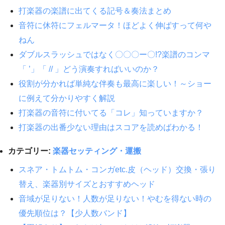
打楽器の楽譜に出てくる記号＆奏法まとめ
音符に休符にフェルマータ！ほどよく伸ばすって何や
ねん
ダブルスラッシュではなく〇〇〇ー〇!?楽譜のコンマ
「 ’」「 // 」どう演奏すればいいのか？
役割が分かれば単純な伴奏も最高に楽しい！～ショー
に例えて分かりやすく解説
打楽器の音符に付いてる「コレ」知っていますか？
打楽器の出番少ない理由はスコアを読めばわかる！
カテゴリー:
楽器セッティング・運搬
スネア・トムトム・コンガetc.皮（ヘッド）交換・張り
替え、楽器別サイズとおすすめヘッド
音域が足りない！人数が足りない！やむを得ない時の
優先順位は？【少人数バンド】