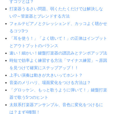
すコツとは？
打楽器うるさい問題、弱くたたくだけでは解決しな
い!?～管楽器とブレンドする方法
フォルテピアノとクレッシェンド、カッコよく聴かせ
るコツ3つ
「耳を使う！」「よく聴いて！」の正体はインプット
とアウトプットのバランス
速い！細かい！鍵盤打楽器の譜読みとテンポアップ法
時短で効率よく練習する方法「マイナス練習」～原因
を見つけて確実にステップアップ！！
上手い演奏は動きが大きいってホント？
音楽のメリハリ、場面変化をつける方法は？
「グロッケン、もっと歌うように弾いて！」鍵盤打楽
器で歌う5つのヒント
太鼓系打楽器アンサンブル、音色に変化をつけるに
は？まず4種類！