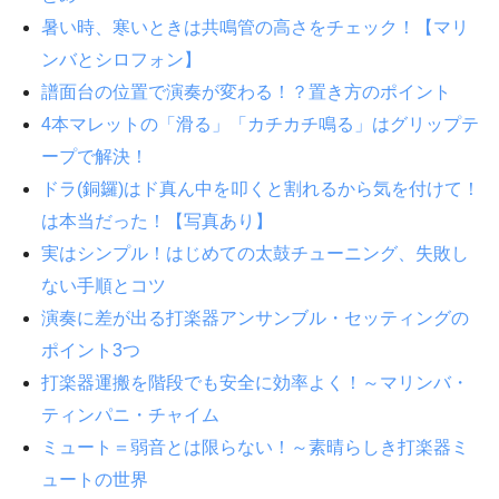
暑い時、寒いときは共鳴管の高さをチェック！【マリ
ンバとシロフォン】
譜面台の位置で演奏が変わる！？置き方のポイント
4本マレットの「滑る」「カチカチ鳴る」はグリップテ
ープで解決！
ドラ(銅鑼)はド真ん中を叩くと割れるから気を付けて！
は本当だった！【写真あり】
実はシンプル！はじめての太鼓チューニング、失敗し
ない手順とコツ
演奏に差が出る打楽器アンサンブル・セッティングの
ポイント3つ
打楽器運搬を階段でも安全に効率よく！～マリンバ・
ティンパニ・チャイム
ミュート＝弱音とは限らない！～素晴らしき打楽器ミ
ュートの世界