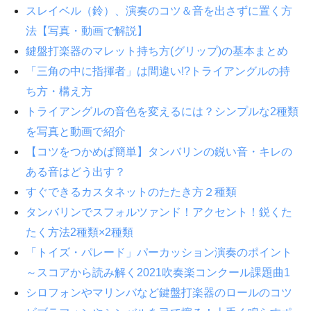
スレイベル（鈴）、演奏のコツ＆音を出さずに置く方
法【写真・動画で解説】
鍵盤打楽器のマレット持ち方(グリップ)の基本まとめ
「三角の中に指揮者」は間違い!?トライアングルの持
ち方・構え方
トライアングルの音色を変えるには？シンプルな2種類
を写真と動画で紹介
【コツをつかめば簡単】タンバリンの鋭い音・キレの
ある音はどう出す？
すぐできるカスタネットのたたき方２種類
タンバリンでスフォルツァンド！アクセント！鋭くた
たく方法2種類×2種類
「トイズ・パレード」パーカッション演奏のポイント
～スコアから読み解く2021吹奏楽コンクール課題曲1
シロフォンやマリンバなど鍵盤打楽器のロールのコツ