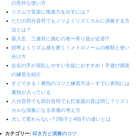
の意外な使い方
リズムで音楽に推進力を出すには？
ただの四分音符でもノリよくリズミカルに演奏する方
法とは？
新入生、三連符に挑むの巻〜寄り道が近道!?
効率よくリズム感を磨く！メトロノームの種類と使い
分け方
左右の手が混乱しやすい生徒におすすめ！手遊び感覚
の練習を紹介
すぐできる！裏拍のコツと練習方法～すでに表拍には
裏拍が入っている
八分音符でも四分音符でも打楽器の音は同じ？リズミ
カルな演奏になる音価の考え方
大して変わらない？2拍子と4拍子の違いとは
カテゴリー:
叩き方と演奏のコツ