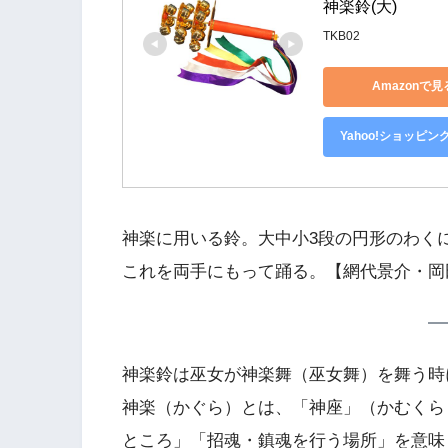
神楽鈴(大)
TKB02
Amazonで見
Yahoo!ショッピン
神楽に用いる鈴。大中小3段の円形のわくに
これを両手にもって踊る。【網代景介・岡田
神楽鈴は巫女が神楽舞（巫女舞）を舞う時
神楽（かぐら）とは、「神座」（かむくら
ところ」「招魂・鎮魂を行う場所」を意味