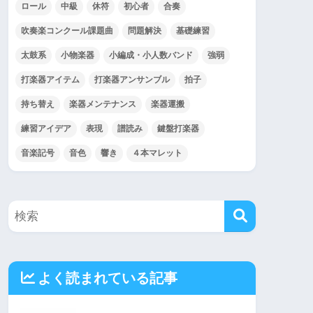
ロール
中級
休符
初心者
合奏
吹奏楽コンクール課題曲
問題解決
基礎練習
太鼓系
小物楽器
小編成・小人数バンド
強弱
打楽器アイテム
打楽器アンサンブル
拍子
持ち替え
楽器メンテナンス
楽器運搬
練習アイデア
表現
譜読み
鍵盤打楽器
音楽記号
音色
響き
４本マレット
よく読まれている記事