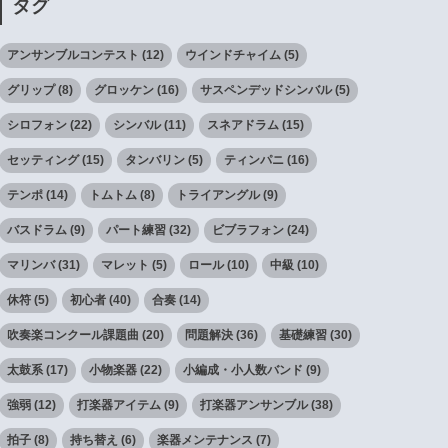
タグ
アンサンブルコンテスト
(12)
ウインドチャイム
(5)
グリップ
(8)
グロッケン
(16)
サスペンデッドシンバル
(5)
シロフォン
(22)
シンバル
(11)
スネアドラム
(15)
セッティング
(15)
タンバリン
(5)
ティンパニ
(16)
テンポ
(14)
トムトム
(8)
トライアングル
(9)
バスドラム
(9)
パート練習
(32)
ビブラフォン
(24)
マリンバ
(31)
マレット
(5)
ロール
(10)
中級
(10)
休符
(5)
初心者
(40)
合奏
(14)
吹奏楽コンクール課題曲
(20)
問題解決
(36)
基礎練習
(30)
太鼓系
(17)
小物楽器
(22)
小編成・小人数バンド
(9)
強弱
(12)
打楽器アイテム
(9)
打楽器アンサンブル
(38)
拍子
(8)
持ち替え
(6)
楽器メンテナンス
(7)