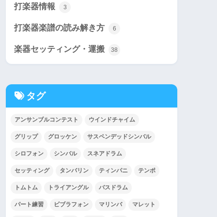
打楽器情報
3
打楽器楽譜の読み解き方
6
楽器セッティング・運搬
38
タグ
アンサンブルコンテスト
ウインドチャイム
グリップ
グロッケン
サスペンデッドシンバル
シロフォン
シンバル
スネアドラム
セッティング
タンバリン
ティンパニ
テンポ
トムトム
トライアングル
バスドラム
パート練習
ビブラフォン
マリンバ
マレット