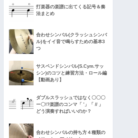
打楽器の楽譜に出てくる記号＆奏
法まとめ
合わせシンバル(クラッシュシンバ
ル)をイイ音で鳴らすための基本3
つ
サスペンドシンバル(S.Cym.サッ
シン)のコツと練習方法・ロール編
【動画あり】
ダブルスラッシュではなく〇〇〇
ー〇!?楽譜のコンマ「 ’」「 // 」
どう演奏すればいいのか？
合わせシンバルの持ち方４種類の