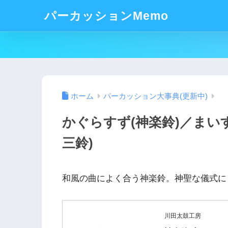
パーカッションMemo
ホーム
パーカッション大事典(更新中)
かぐらすず(神楽鈴)／まい
三鈴)
和風の曲によく合う神楽鈴。神聖な儀式に
川田太鼓工房