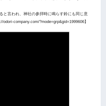
ると言われ、神社の参拝時に鳴らす鈴にも同じ意
s://odori-company.com/?mode=grp&gid=1999606】