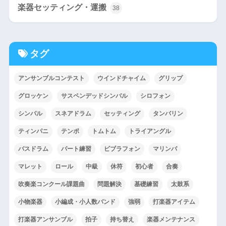
楽器セッティング・運搬
38
タグ
アンサンブルコンテスト
ウインドチャイム
グリップ
グロッケン
サスペンデッドシンバル
シロフォン
シンバル
スネアドラム
セッティング
タンバリン
ティンパニ
テンポ
トムトム
トライアングル
バスドラム
パート練習
ビブラフォン
マリンバ
マレット
ロール
中級
休符
初心者
合奏
吹奏楽コンクール課題曲
問題解決
基礎練習
太鼓系
小物楽器
小編成・小人数バンド
強弱
打楽器アイテム
打楽器アンサンブル
拍子
持ち替え
楽器メンテナンス