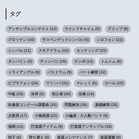
タグ
アンサンブルコンテスト
(12)
ウインドチャイム
(5)
グリップ
(8)
グロッケン
(16)
サスペンデッドシンバル
(5)
シロフォン
(22)
シンバル
(11)
スネアドラム
(15)
セッティング
(15)
タンバリン
(5)
ティンパニ
(16)
テンポ
(14)
トムトム
(8)
トライアングル
(9)
バスドラム
(9)
パート練習
(32)
ビブラフォン
(24)
マリンバ
(31)
マレット
(5)
ロール
(10)
中級
(10)
休符
(5)
初心者
(40)
合奏
(14)
吹奏楽コンクール課題曲
(20)
問題解決
(36)
基礎練習
(30)
太鼓系
(17)
小物楽器
(22)
小編成・小人数バンド
(9)
強弱
(12)
打楽器アイテム
(9)
打楽器アンサンブル
(38)
拍子
(8)
持ち替え
(6)
楽器メンテナンス
(7)
楽器運搬
(8)