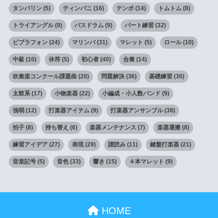
タンバリン
(5)
ティンパニ
(16)
テンポ
(14)
トムトム
(8)
トライアングル
(9)
バスドラム
(9)
パート練習
(32)
ビブラフォン
(24)
マリンバ
(31)
マレット
(5)
ロール
(10)
中級
(10)
休符
(5)
初心者
(40)
合奏
(14)
吹奏楽コンクール課題曲
(20)
問題解決
(36)
基礎練習
(30)
太鼓系
(17)
小物楽器
(22)
小編成・小人数バンド
(9)
強弱
(12)
打楽器アイテム
(9)
打楽器アンサンブル
(38)
拍子
(8)
持ち替え
(6)
楽器メンテナンス
(7)
楽器運搬
(8)
練習アイデア
(27)
表現
(29)
譜読み
(11)
鍵盤打楽器
(21)
音楽記号
(5)
音色
(33)
響き
(15)
４本マレット
(9)
HOME