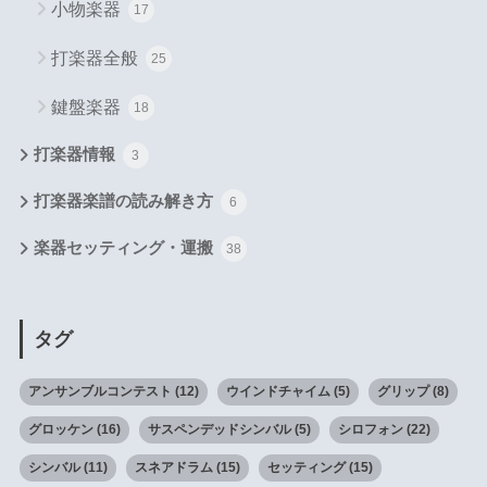
小物楽器
17
打楽器全般
25
鍵盤楽器
18
打楽器情報
3
打楽器楽譜の読み解き方
6
楽器セッティング・運搬
38
タグ
アンサンブルコンテスト
(12)
ウインドチャイム
(5)
グリップ
(8)
グロッケン
(16)
サスペンデッドシンバル
(5)
シロフォン
(22)
シンバル
(11)
スネアドラム
(15)
セッティング
(15)