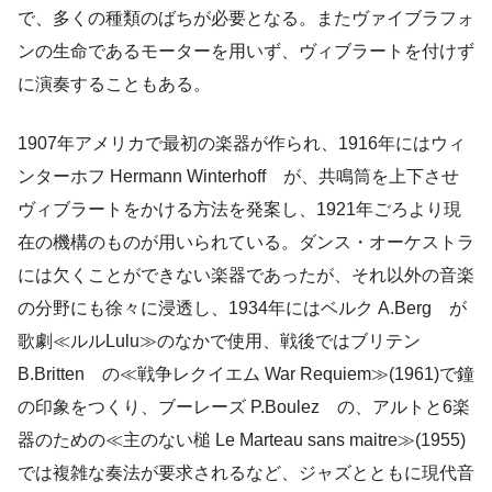
で、多くの種類のばちが必要となる。またヴァイブラフォ
ンの生命であるモーターを用いず、ヴィブラートを付けず
に演奏することもある。
1907年アメリカで最初の楽器が作られ、1916年にはウィ
ンターホフ Hermann Winterhoff が、共鳴筒を上下させ
ヴィブラートをかける方法を発案し、1921年ごろより現
在の機構のものが用いられている。ダンス・オーケストラ
には欠くことができない楽器であったが、それ以外の音楽
の分野にも徐々に浸透し、1934年にはベルク A.Berg が
歌劇≪ルルLulu≫のなかで使用、戦後ではブリテン
B.Britten の≪戦争レクイエム War Requiem≫(1961)で鐘
の印象をつくり、ブーレーズ P.Boulez の、アルトと6楽
器のための≪主のない槌 Le Marteau sans maitre≫(1955)
では複雑な奏法が要求されるなど、ジャズとともに現代音