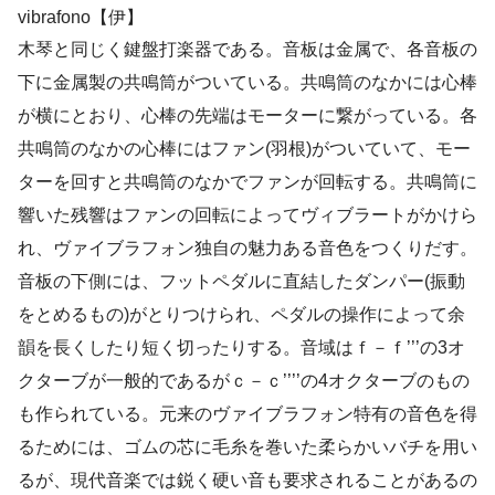
vibrafono【伊】
木琴と同じく鍵盤打楽器である。音板は金属で、各音板の
下に金属製の共鳴筒がついている。共鳴筒のなかには心棒
が横にとおり、心棒の先端はモーターに繋がっている。各
共鳴筒のなかの心棒にはファン(羽根)がついていて、モー
ターを回すと共鳴筒のなかでファンが回転する。共鳴筒に
響いた残響はファンの回転によってヴィブラートがかけら
れ、ヴァイブラフォン独自の魅力ある音色をつくりだす。
音板の下側には、フットペダルに直結したダンパー(振動
をとめるもの)がとりつけられ、ペダルの操作によって余
韻を長くしたり短く切ったりする。音域はｆ－ｆ’’’の3オ
クターブが一般的であるがｃ－ｃ’’’’の4オクターブのもの
も作られている。元来のヴァイブラフォン特有の音色を得
るためには、ゴムの芯に毛糸を巻いた柔らかいバチを用い
るが、現代音楽では鋭く硬い音も要求されることがあるの