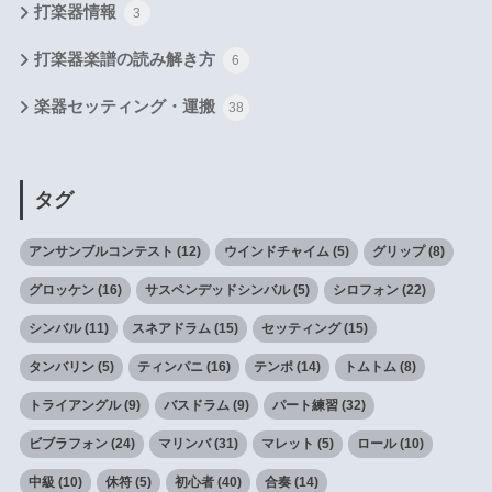
打楽器情報
3
打楽器楽譜の読み解き方
6
楽器セッティング・運搬
38
タグ
アンサンブルコンテスト
(12)
ウインドチャイム
(5)
グリップ
(8)
グロッケン
(16)
サスペンデッドシンバル
(5)
シロフォン
(22)
シンバル
(11)
スネアドラム
(15)
セッティング
(15)
タンバリン
(5)
ティンパニ
(16)
テンポ
(14)
トムトム
(8)
トライアングル
(9)
バスドラム
(9)
パート練習
(32)
ビブラフォン
(24)
マリンバ
(31)
マレット
(5)
ロール
(10)
中級
(10)
休符
(5)
初心者
(40)
合奏
(14)