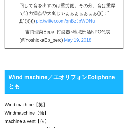
回して音を出すのは重労働。その分、音は重厚
で迫力満点◎大嵐じゃぁぁぁぁぁぁぁ((((；ﾟ
Дﾟ)))))))
pic.twitter.com/qnBzJpWDNu
— 吉岡理菜Eppa |打楽器×地域部活NPO代表
(@YoshiokaEp_perc)
May 19, 2018
Wind machine／エオリフォンEoliphone
とも
Wind machine【英】
Windmaschine【独】
machine a vent【仏】