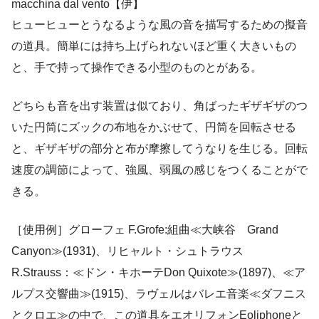
macchina dal vento【伊】
ヒューヒューとうなるような風の音を描写するための擬音
の道具。簡単には持ち上げられないほど重く大きいもの
と、手で持って操作できる小型のものとがある。
どちらも音を出す装置は似ており、角ばったギザギザのつ
いた円筒にズックの布地をかぶせて、円筒を回転させる
と、ギザギザの部分と布が摩擦してうなりを生じる。回転
速度の調節によって、強風、弱風の感じをつくることがで
きる。
［使用例］グローフェ F.Grofe:組曲≪大峡谷 Grand
Canyon≫(1931)、リヒャルト・シュトラウス
R.Strauss：≪ドン・キホーテDon Quixote≫(1897)、≪ア
ルプス交響曲≫(1915)、ラヴェルはバレエ音楽≪ダフニス
とクロエ≫の中で、この道具をエオリフォンEoliphoneと