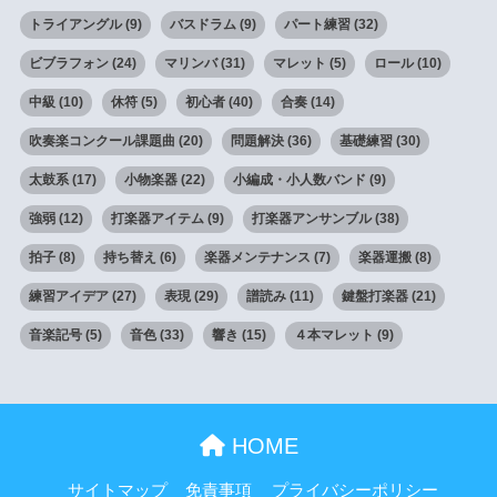
トライアングル
(9)
バスドラム
(9)
パート練習
(32)
ビブラフォン
(24)
マリンバ
(31)
マレット
(5)
ロール
(10)
中級
(10)
休符
(5)
初心者
(40)
合奏
(14)
吹奏楽コンクール課題曲
(20)
問題解決
(36)
基礎練習
(30)
太鼓系
(17)
小物楽器
(22)
小編成・小人数バンド
(9)
強弱
(12)
打楽器アイテム
(9)
打楽器アンサンブル
(38)
拍子
(8)
持ち替え
(6)
楽器メンテナンス
(7)
楽器運搬
(8)
練習アイデア
(27)
表現
(29)
譜読み
(11)
鍵盤打楽器
(21)
音楽記号
(5)
音色
(33)
響き
(15)
４本マレット
(9)
HOME
サイトマップ
免責事項
プライバシーポリシー