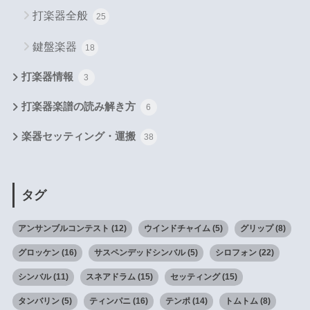
打楽器全般
25
鍵盤楽器
18
打楽器情報
3
打楽器楽譜の読み解き方
6
楽器セッティング・運搬
38
タグ
アンサンブルコンテスト
(12)
ウインドチャイム
(5)
グリップ
(8)
グロッケン
(16)
サスペンデッドシンバル
(5)
シロフォン
(22)
シンバル
(11)
スネアドラム
(15)
セッティング
(15)
タンバリン
(5)
ティンパニ
(16)
テンポ
(14)
トムトム
(8)