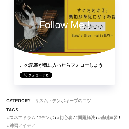
Follow Me !
この記事が気に入ったらフォローしよう
CATEGORY :
リズム・テンポキープのコツ
TAGS :
スネアドラム
テンポ
初心者
問題解決
基礎練習
練習アイデア