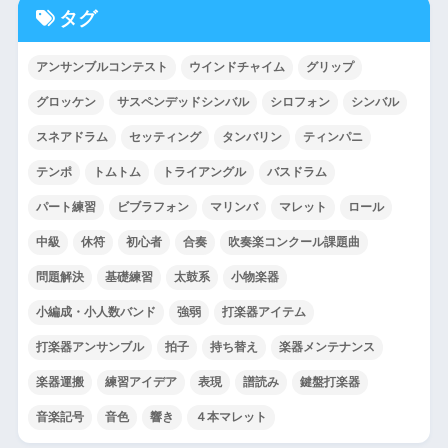
タグ
アンサンブルコンテスト
ウインドチャイム
グリップ
グロッケン
サスペンデッドシンバル
シロフォン
シンバル
スネアドラム
セッティング
タンバリン
ティンパニ
テンポ
トムトム
トライアングル
バスドラム
パート練習
ビブラフォン
マリンバ
マレット
ロール
中級
休符
初心者
合奏
吹奏楽コンクール課題曲
問題解決
基礎練習
太鼓系
小物楽器
小編成・小人数バンド
強弱
打楽器アイテム
打楽器アンサンブル
拍子
持ち替え
楽器メンテナンス
楽器運搬
練習アイデア
表現
譜読み
鍵盤打楽器
音楽記号
音色
響き
４本マレット