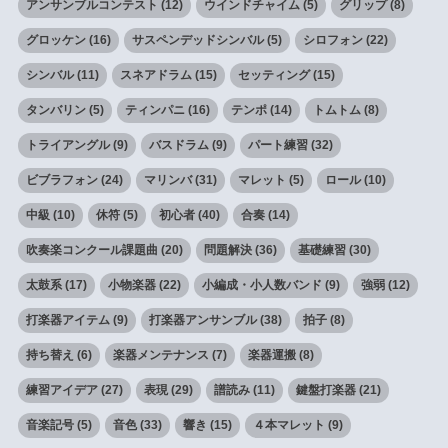
アンサンブルコンテスト
(12)
ウインドチャイム
(5)
グリップ
(8)
グロッケン
(16)
サスペンデッドシンバル
(5)
シロフォン
(22)
シンバル
(11)
スネアドラム
(15)
セッティング
(15)
タンバリン
(5)
ティンパニ
(16)
テンポ
(14)
トムトム
(8)
トライアングル
(9)
バスドラム
(9)
パート練習
(32)
ビブラフォン
(24)
マリンバ
(31)
マレット
(5)
ロール
(10)
中級
(10)
休符
(5)
初心者
(40)
合奏
(14)
吹奏楽コンクール課題曲
(20)
問題解決
(36)
基礎練習
(30)
太鼓系
(17)
小物楽器
(22)
小編成・小人数バンド
(9)
強弱
(12)
打楽器アイテム
(9)
打楽器アンサンブル
(38)
拍子
(8)
持ち替え
(6)
楽器メンテナンス
(7)
楽器運搬
(8)
練習アイデア
(27)
表現
(29)
譜読み
(11)
鍵盤打楽器
(21)
音楽記号
(5)
音色
(33)
響き
(15)
４本マレット
(9)