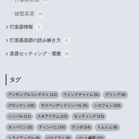
鍵盤楽器
18
打楽器情報
3
打楽器楽譜の読み解き方
6
楽器セッティング・運搬
38
タグ
アンサンブルコンテスト
(12)
ウインドチャイム
(5)
グリップ
(8)
グロッケン
(16)
サスペンデッドシンバル
(5)
シロフォン
(22)
シンバル
(11)
スネアドラム
(15)
セッティング
(15)
タンバリン
(5)
ティンパニ
(16)
テンポ
(14)
トムトム
(8)
トライアングル
(9)
バスドラム
(9)
パート練習
(32)