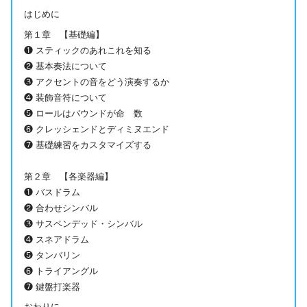
はじめに
第１章 【基礎編】
❶ スティックのあれこれを知る
❷ 基本奏法について
❸ アクセントの音をどう演奏するか
❹ 装飾音符について
❺ ロールはバウンドが命 数
❻ クレッシェンドとディミヌエンド
❼ 基礎練習をカスタマイズする
第２章 【各楽器編】
❶ バスドラム
❷ 合わせシンバル
❸ サスペンデッド・シンバル
❹ スネアドラム
❺ タンバリン
❻ トライアングル
❼ 鍵盤打楽器
おわりに