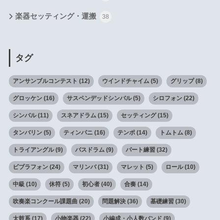
楽器セッティング・運搬
38
タグ
アンサンブルコンテスト
(12)
ウインドチャイム
(5)
グリップ
(8)
グロッケン
(16)
サスペンデッドシンバル
(5)
シロフォン
(22)
シンバル
(11)
スネアドラム
(15)
セッティング
(15)
タンバリン
(5)
ティンパニ
(16)
テンポ
(14)
トムトム
(8)
トライアングル
(9)
バスドラム
(9)
パート練習
(32)
ビブラフォン
(24)
マリンバ
(31)
マレット
(5)
ロール
(10)
中級
(10)
休符
(5)
初心者
(40)
合奏
(14)
吹奏楽コンクール課題曲
(20)
問題解決
(36)
基礎練習
(30)
太鼓系
(17)
小物楽器
(22)
小編成・小人数バンド
(9)