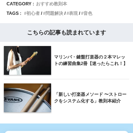
CATEGORY :
おすすめ教則本
TAGS :
初心者
問題解決
表現
音色
こちらの記事も読まれています
マリンバ・鍵盤打楽器の２本マレッ
トの練習曲集2冊【迷ったらこれ！】
「新しい打楽器メソード 〜ストロー
クをシステム化する」教則本紹介