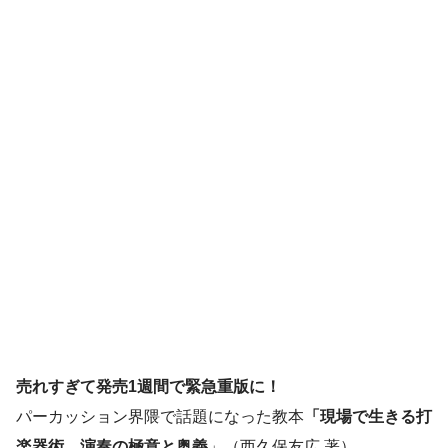
売れすぎて発売1週間で緊急重版に！
パーカッション界隈で話題になった教本
「現場で生きる打
楽器術 演奏の極意と奥義
」（西久保友広 著）