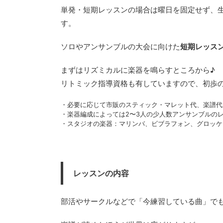
単発・短期レッスンの場合は曜日を固定せず、
す。
ソロやアンサンブルの大会に向けた
短期レッス
まずはリズミカルに楽器を鳴らすところから♪
リトミック指導資格も有していますので、初歩
・必要に応じて市販のスティック・マレット代、楽譜代
・楽器編成によっては2〜3人の少人数アンサンブルの
・スタジオの楽器：マリンバ、ビブラフォン、グロッケン
レッスンの内容
部活やサークルなどで「今練習している曲」で