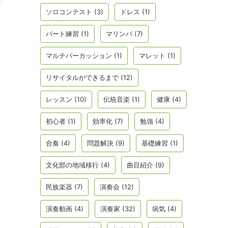
ソロコンテスト
(3)
ドレス
(1)
パート練習
(1)
マリンバ
(7)
マルチパーカッション
(1)
マレット
(1)
リサイタルができるまで
(12)
レッスン
(10)
伝統音楽
(1)
健康
(4)
初心者
(1)
効率化
(7)
勉強
(4)
合奏
(4)
問題解決
(9)
基礎練習
(1)
文化部の地域移行
(4)
曲目紹介
(9)
民族楽器
(7)
演奏会
(12)
演奏動画
(4)
演奏家
(32)
病気
(4)