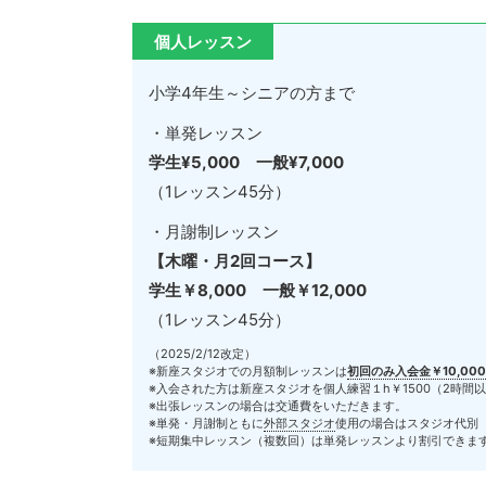
個人レッスン
小学4年生～シニアの方まで
・単発レッスン
学生¥5,000 一般¥7,000
（1レッスン45分）
・月謝制レッスン
【木曜・月2回コース】
学生￥8,000 一般￥12,000
（1レッスン45分）
（2025/2/12改定）
※新座スタジオでの月額制レッスンは
初回のみ入会金￥10,000
※入会された方は新座スタジオを個人練習１h￥1500（2時間
※出張レッスンの場合は交通費をいただきます。
※単発・月謝制ともに
外部スタジオ
使用の場合はスタジオ代別
※短期集中レッスン（複数回）は単発レッスンより割引できま