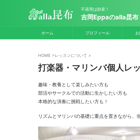
不器用は財産！
吉岡Eppaのalla昆布
ホーム
プロフィール
お
HOME
>
レッスンについて
>
打楽器・マリンバ個人レッ
趣味・教養として楽しみたい方も
部活やサークルでの活動に生かしたい方も
本格的な演奏に挑戦したい方も！
リズムとマリンバの基礎に重点を置きながら、