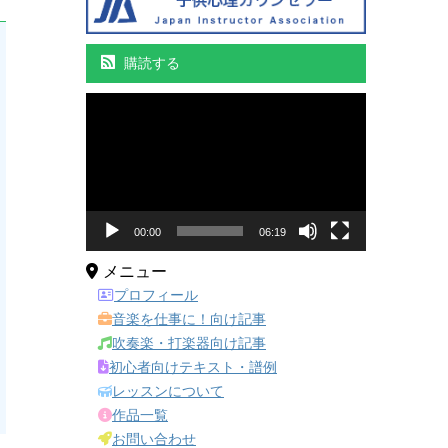
購読する
動
画
プ
レ
ー
ヤ
ー
00:00
06:19
メニュー
プロフィール
音楽を仕事に！向け記事
吹奏楽・打楽器向け記事
初心者向けテキスト・譜例
レッスンについて
作品一覧
お問い合わせ