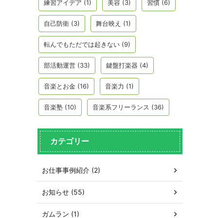
練習アイデア
(1)
美容
(3)
習慣
(6)
自己防衛
(3)
舞台映え
(1)
転んでもただでは起きない
(9)
部活動運営
(33)
鍵盤打楽器
(4)
音楽とお金
(16)
音楽力
(1)
音楽塾
(10)
音楽系フリーランス
(36)
カテゴリー
お仕事事例紹介 (2)
お知らせ (55)
ガムラン (1)