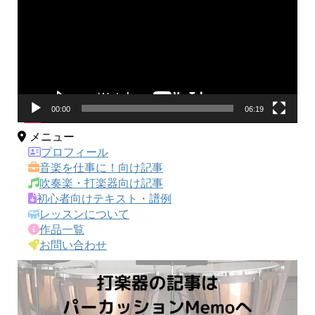
プ
レ
ー
ヤ
ー
00:00
06:19
メニュー
プロフィール
音楽を仕事に！向け記事
吹奏楽・打楽器向け記事
初心者向けテキスト・譜例
レッスンについて
作品一覧
お問い合わせ