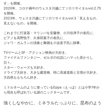
す」を開催。
2020年、コロナ禍中のウェスタ川越にてソロリサイタルvol.2.75
を開催。
2023年、ウェスタ川越にてソロリサイタルvol.3「見えるもの、
見えないもの」を開催。
これまでに打楽器・マリンバを安藤僚、小川佳津子の各氏に、
ピアノを高野悦子、久保田葉子の各氏に、
ジャワ・ガムランの演奏と舞踊を小迫直子氏に師事。
TVゲームとSF・アクション映画が大好き。
ファイナルファンタジー、ゼルダの伝説にハマった若かりし
日々。
スター・ウォーズも大好き。
ドライブ大好き。大きな建造物、特に高速道路と古墳が大好き。
大自然ももちろん好き。
ミドルネームのように使っているEppa（えっぱ）とは小学1年か
ら現在も呼ばれている謎のニックネームです。
強くしなやかに、ミネラルたっぷりに、昆布のよう