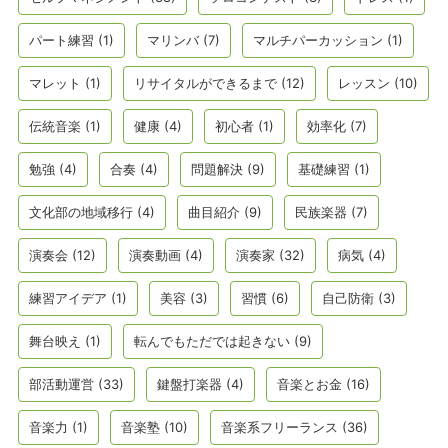
パート練習
(1)
マリンバ
(7)
マルチパーカッション
(1)
マレット
(1)
リサイタルができるまで
(12)
レッスン
(10)
伝統音楽
(1)
健康
(4)
初心者
(1)
効率化
(7)
勉強
(4)
合奏
(4)
問題解決
(9)
基礎練習
(1)
文化部の地域移行
(4)
曲目紹介
(9)
民族楽器
(7)
演奏会
(12)
演奏動画
(4)
演奏家
(32)
病気
(4)
練習アイデア
(1)
美容
(3)
習慣
(6)
自己防衛
(3)
舞台映え
(1)
転んでもただでは起きない
(9)
部活動運営
(33)
鍵盤打楽器
(4)
音楽とお金
(16)
音楽力
(1)
音楽塾
(10)
音楽系フリーランス
(36)