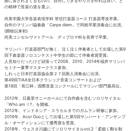
囲に脅されまくるものの、自分にできるやり方を作れば良い、と
の精神で音楽の道を選ぶ。
尚美学園大学音楽表現学科 管弦打楽器コース 打楽器専攻卒業。
自作のマリンバ協奏曲「Carpe diem」で同校卒業演奏会に出演。
(開校以来初)
尚美コンセルヴァトアール ディプロマ科を首席で卒業。
マリンバ・打楽器部門が無く、泣く泣く伴奏者として出場した第9
回下倉楽器ソロコンテスト中学生の部にて伴奏者賞受賞。
人見知りだったけど頑張って2008、2010、2014年福井マリンバ
セミナー夏季マスタークラス参加。
しれっと日本打楽器協会第２７回新人演奏会に出演。
第49回TIAA全日本クラシック音楽コンサートおよび
第18回「長江杯」国際音楽コンクールにてマリンバ部門最高位。
2012年、日暮里サニーホールにて自作曲を含むソロリサイタル
「Who am I ?」を開催。
2012年、インドネシア・スラカルタでのガムラン研修に参加。
2016年、Acor Duoとして出場した第5回サンハート・アンサンブ
ル・オーディションにて優秀賞を受賞。
2018年、ウェスタ川越にてソロリサイタルvol.2「柔能く剛を制