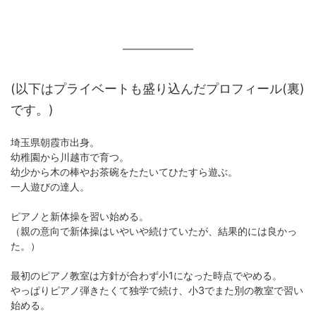
(以下はプライベートも盛り込んだプロフィール(裏)
です。)
埼玉県朝霞市出身。
幼稚園から川越市で育つ。
幼少から木の棒やお茶碗をたたいてひたすら遊ぶ。
一人遊びの達人。
ピアノと新体操を習い始める。
（親の意向で新体操はいやいや続けていたが、結果的には良かっ
た。）
最初のピアノ教室は方針が合わず小1になった時点でやめる。
やっぱりピアノ弾きたくて独学で続け、小3でまた別の教室で習い
始める。