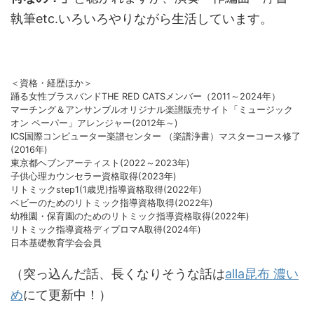
執筆etc.いろいろやりながら生活しています。
＜資格・経歴ほか＞
踊る女性ブラスバンドTHE RED CATSメンバー（2011～2024年）
マーチング＆アンサンブルオリジナル楽譜販売サイト「ミュージック
オン ペーパー」アレンジャー(2012年～)
ICS国際コンピューター楽譜センター （楽譜浄書）マスターコース修了
(2016年)
東京都ヘブンアーティスト(2022～2023年)
子供心理カウンセラー資格取得(2023年)
リトミックstep1(1歳児)指導資格取得(2022年)
ベビーのためのリトミック指導資格取得(2022年)
幼稚園・保育園のためのリトミック指導資格取得(2022年)
リトミック指導資格ディプロマA取得(2024年)
日本基礎教育学会会員
（突っ込んだ話、長くなりそうな話は
alla昆布 濃い
め
にて更新中！）