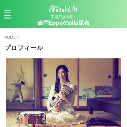
不器用は財産！
吉岡Eppaのalla昆布
HOME
>
プロフィール