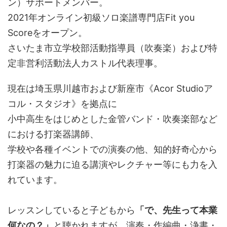
ン）サポートメンバー。
2021年オンライン初級ソロ楽譜専門店Fit you
Scoreをオープン。
さいたま市立学校部活動指導員（吹奏楽）および特
定非営利活動法人カストル代表理事。
現在は埼玉県川越市および新座市《Acor Studioア
コル・スタジオ》を拠点に
小中高生をはじめとした金管バンド・吹奏楽部など
における打楽器講師、
学校や各種イベントでの演奏の他、知的好奇心から
打楽器の魅力に迫る講演やレクチャー等にも力を入
れています。
レッスンしていると子どもから
「で、先生って本業
何なの？」
と聴かれますが、演奏・作編曲・浄書・