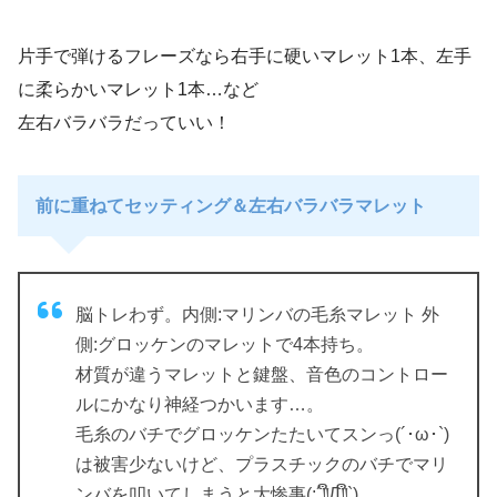
片手で弾けるフレーズなら右手に硬いマレット1本、左手
に柔らかいマレット1本…など
左右バラバラだっていい！
前に重ねてセッティング＆左右バラバラマレット
脳トレわず。内側:マリンバの毛糸マレット 外
側:グロッケンのマレットで4本持ち。
材質が違うマレットと鍵盤、音色のコントロー
ルにかなり神経つかいます…。
毛糸のバチでグロッケンたたいてスンっ(´･ω･`)
は被害少ないけど、プラスチックのバチでマリ
ンバを叩いてしまうと大惨事(;´༎ຶД༎ຶ`)