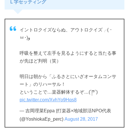
Ｌ字セッティング
イントロクイズならぬ、アウトロクイズ╭( ･
ㅂ･)و
呼吸を整えて左手を見るようにすると当たる事
が先ほど判明（笑）
明日は朝から「ふるさとにいざオータムコンサ
ート」のリハーサル！
ということで…楽器解体するぞ…(´ཫ`)
pic.twitter.com/XvhYo9Hqs8
— 吉岡理菜Eppa |打楽器×地域部活NPO代表
(@YoshiokaEp_perc)
August 28, 2017