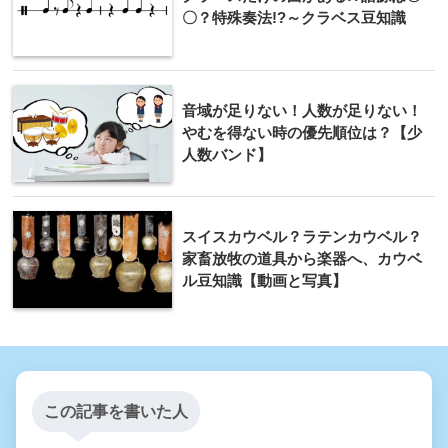
〇？特殊奏法!?～クラベス豆知識
音域が足りない！人数が足りない！
やむを得ない時の優先順位は？【少
人数バンド】
スイスカウベル？ラテンカウベル？
家畜放牧の道具から楽器へ、カウベ
ル豆知識【動画と写真】
この記事を書いた人