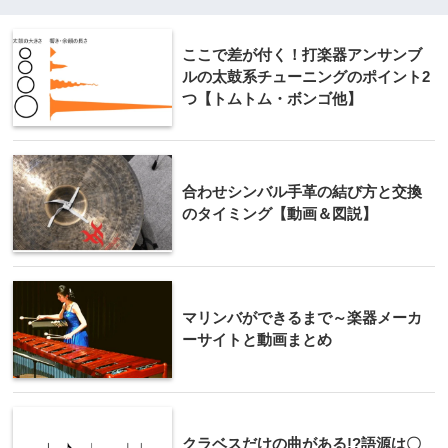
ここで差が付く！打楽器アンサンブ
ルの太鼓系チューニングのポイント2
つ【トムトム・ボンゴ他】
合わせシンバル手革の結び方と交換
のタイミング【動画＆図説】
マリンバができるまで～楽器メーカ
ーサイトと動画まとめ
クラベスだけの曲がある!?語源は〇