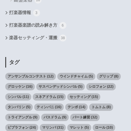
18
打楽器情報
3
打楽器楽譜の読み解き方
6
楽器セッティング・運搬
38
タグ
アンサンブルコンテスト
(12)
ウインドチャイム
(5)
グリップ
(8)
グロッケン
(16)
サスペンデッドシンバル
(5)
シロフォン
(22)
シンバル
(11)
スネアドラム
(15)
セッティング
(15)
タンバリン
(5)
ティンパニ
(16)
テンポ
(14)
トムトム
(8)
トライアングル
(9)
バスドラム
(9)
パート練習
(32)
ビブラフォン
(24)
マリンバ
(31)
マレット
(5)
ロール
(10)