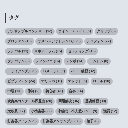
タグ
アンサンブルコンテスト
(12)
ウインドチャイム
(5)
グリップ
(8)
グロッケン
(16)
サスペンデッドシンバル
(5)
シロフォン
(22)
シンバル
(11)
スネアドラム
(15)
セッティング
(15)
タンバリン
(5)
ティンパニ
(16)
テンポ
(14)
トムトム
(8)
トライアングル
(9)
バスドラム
(9)
パート練習
(32)
ビブラフォン
(24)
マリンバ
(31)
マレット
(5)
ロール
(10)
中級
(10)
休符
(5)
初心者
(40)
合奏
(14)
吹奏楽コンクール課題曲
(20)
問題解決
(36)
基礎練習
(30)
太鼓系
(17)
小物楽器
(22)
小編成・小人数バンド
(9)
強弱
(12)
打楽器アイテム
(9)
打楽器アンサンブル
(38)
拍子
(8)