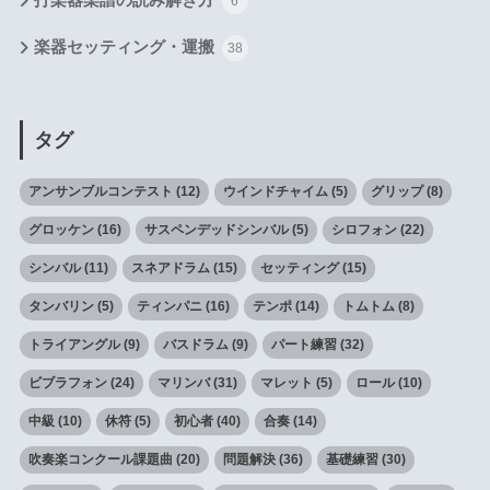
打楽器楽譜の読み解き方
6
楽器セッティング・運搬
38
タグ
アンサンブルコンテスト
(12)
ウインドチャイム
(5)
グリップ
(8)
グロッケン
(16)
サスペンデッドシンバル
(5)
シロフォン
(22)
シンバル
(11)
スネアドラム
(15)
セッティング
(15)
タンバリン
(5)
ティンパニ
(16)
テンポ
(14)
トムトム
(8)
トライアングル
(9)
バスドラム
(9)
パート練習
(32)
ビブラフォン
(24)
マリンバ
(31)
マレット
(5)
ロール
(10)
中級
(10)
休符
(5)
初心者
(40)
合奏
(14)
吹奏楽コンクール課題曲
(20)
問題解決
(36)
基礎練習
(30)