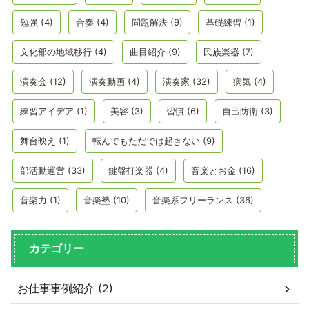
勉強
(4)
合奏
(4)
問題解決
(9)
基礎練習
(1)
文化部の地域移行
(4)
曲目紹介
(9)
民族楽器
(7)
演奏会
(12)
演奏動画
(4)
演奏家
(32)
病気
(4)
練習アイデア
(1)
美容
(3)
習慣
(6)
自己防衛
(3)
舞台映え
(1)
転んでもただでは起きない
(9)
部活動運営
(33)
鍵盤打楽器
(4)
音楽とお金
(16)
音楽力
(1)
音楽塾
(10)
音楽系フリーランス
(36)
カテゴリー
お仕事事例紹介 (2)