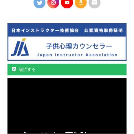
購読する
動
画
プ
レ
ー
ヤ
ー