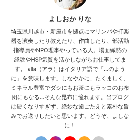
よしおか りな
埼玉県川越市・新座市を拠点にマリンバや打楽
器を演奏したり教えたり、作曲したり、部活動
指導員やNPO理事やっている人。場面緘黙の
経験やHSP気質を活かしながらお仕事してま
す。 alla（アラ）はイタリア語で「…のよう
に」を意味します。しなやかに、たくましく、
ミネラル豊富でダシにもお茶にもラッコのお布
団にもなる…そんな昆布に憧れます。当ブログ
は硬くなりすぎず、絶妙な歯ごたえと素朴な旨
みでお送りしたいと思います。どうぞ、よしな
に！