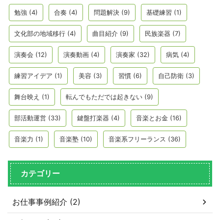
勉強
(4)
合奏
(4)
問題解決
(9)
基礎練習
(1)
文化部の地域移行
(4)
曲目紹介
(9)
民族楽器
(7)
演奏会
(12)
演奏動画
(4)
演奏家
(32)
病気
(4)
練習アイデア
(1)
美容
(3)
習慣
(6)
自己防衛
(3)
舞台映え
(1)
転んでもただでは起きない
(9)
部活動運営
(33)
鍵盤打楽器
(4)
音楽とお金
(16)
音楽力
(1)
音楽塾
(10)
音楽系フリーランス
(36)
カテゴリー
お仕事事例紹介 (2)