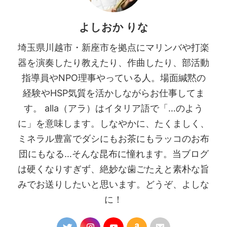
よしおか りな
埼玉県川越市・新座市を拠点にマリンバや打楽
器を演奏したり教えたり、作曲したり、部活動
指導員やNPO理事やっている人。場面緘黙の
経験やHSP気質を活かしながらお仕事してま
す。 alla（アラ）はイタリア語で「…のよう
に」を意味します。しなやかに、たくましく、
ミネラル豊富でダシにもお茶にもラッコのお布
団にもなる…そんな昆布に憧れます。当ブログ
は硬くなりすぎず、絶妙な歯ごたえと素朴な旨
みでお送りしたいと思います。どうぞ、よしな
に！