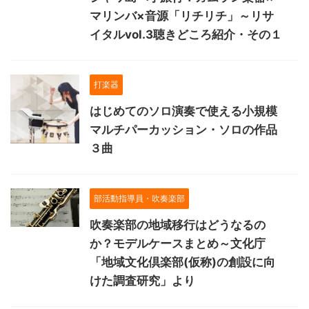
マリンバ×音源「リチリチ」～リサ
イタルvol.3聴きどころ紹介・その１
打楽器
はじめてのソロ演奏で使える小規模
マルチパーカッション・ソロの作品
３曲
部活動指導員・吹奏楽部
吹奏楽部の地域移行はどうなるの
か？モデルケースまとめ～文化庁
「地域文化倶楽部(仮称)の創設に向
けた調査研究」より