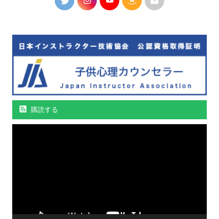
購読する
動
画
プ
レ
ー
ヤ
ー