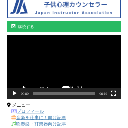
購読する
動
画
プ
レ
ー
ヤ
ー
00:00
06:19
メニュー
プロフィール
音楽を仕事に！向け記事
吹奏楽・打楽器向け記事