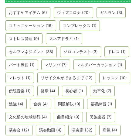
おすすめアイテム
(6)
ウィズコロナ
(20)
ガムラン
(3)
コミュニケーション
(16)
コンプレックス
(1)
ストレス管理
(9)
スネアドラム
(1)
セルフマネジメント
(38)
ソロコンテスト
(3)
ドレス
(1)
パート練習
(1)
マリンバ
(7)
マルチパーカッション
(1)
マレット
(1)
リサイタルができるまで
(12)
レッスン
(10)
伝統音楽
(1)
健康
(4)
初心者
(1)
効率化
(7)
勉強
(4)
合奏
(4)
問題解決
(9)
基礎練習
(1)
文化部の地域移行
(4)
曲目紹介
(9)
民族楽器
(7)
演奏会
(12)
演奏動画
(4)
演奏家
(32)
病気
(4)