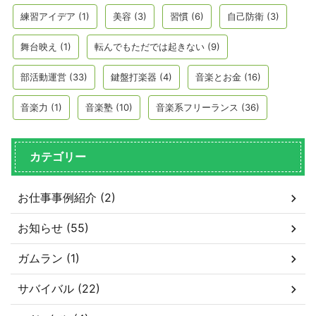
練習アイデア
(1)
美容
(3)
習慣
(6)
自己防衛
(3)
舞台映え
(1)
転んでもただでは起きない
(9)
部活動運営
(33)
鍵盤打楽器
(4)
音楽とお金
(16)
音楽力
(1)
音楽塾
(10)
音楽系フリーランス
(36)
カテゴリー
お仕事事例紹介 (2)
お知らせ (55)
ガムラン (1)
サバイバル (22)