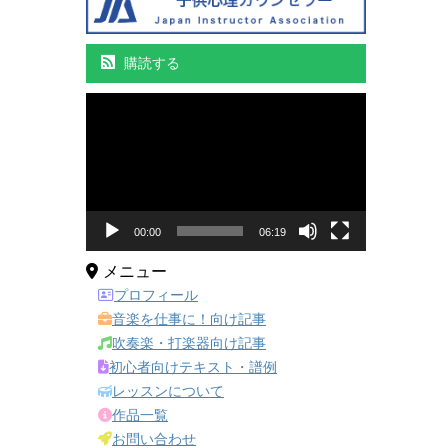
購読する
動
画
プ
レ
ー
ヤ
ー
00:00
06:19
メニュー
プロフィール
音楽を仕事に！向け記事
吹奏楽・打楽器向け記事
初心者向けテキスト・譜例
レッスンについて
作品一覧
お問い合わせ