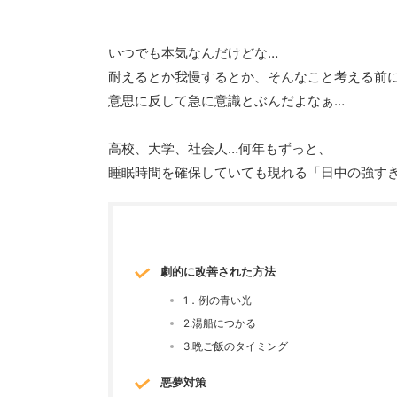
いつでも本気なんだけどな…
耐えるとか我慢するとか、そんなこと考える前
意思に反して急に意識とぶんだよなぁ…
高校、大学、社会人…何年もずっと、
睡眠時間を確保していても現れる「日中の強す
劇的に改善された方法
1．例の青い光
2.湯船につかる
3.晩ご飯のタイミング
悪夢対策