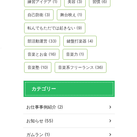
練習アイデア
(1)
美容
(3)
習慣
(6)
自己防衛
(3)
舞台映え
(1)
転んでもただでは起きない
(9)
部活動運営
(33)
鍵盤打楽器
(4)
音楽とお金
(16)
音楽力
(1)
音楽塾
(10)
音楽系フリーランス
(36)
カテゴリー
お仕事事例紹介 (2)
お知らせ (55)
ガムラン (1)