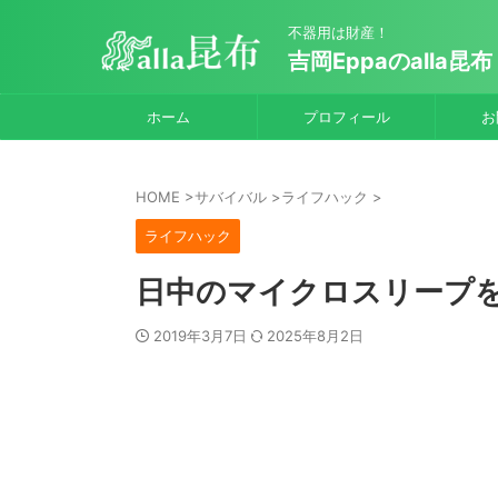
不器用は財産！
吉岡Eppaのalla昆布
ホーム
プロフィール
お
HOME
>
サバイバル
>
ライフハック
>
ライフハック
日中のマイクロスリープ
2019年3月7日
2025年8月2日