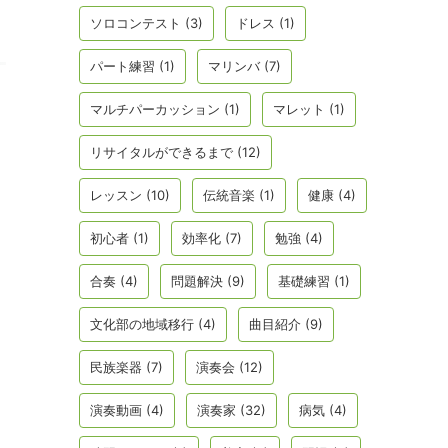
ソロコンテスト
(3)
ドレス
(1)
パート練習
(1)
マリンバ
(7)
マルチパーカッション
(1)
マレット
(1)
リサイタルができるまで
(12)
レッスン
(10)
伝統音楽
(1)
健康
(4)
初心者
(1)
効率化
(7)
勉強
(4)
合奏
(4)
問題解決
(9)
基礎練習
(1)
文化部の地域移行
(4)
曲目紹介
(9)
民族楽器
(7)
演奏会
(12)
演奏動画
(4)
演奏家
(32)
病気
(4)