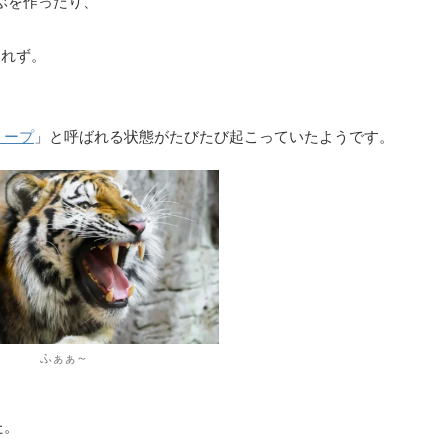
ぶを作ったり、
知れず。
リープ
」と呼ばれる状態がたびたび起こっていたようです。
ふぁぁ～
た。