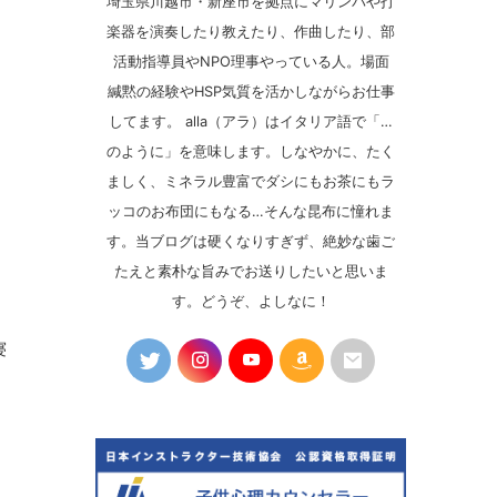
埼玉県川越市・新座市を拠点にマリンバや打
楽器を演奏したり教えたり、作曲したり、部
活動指導員やNPO理事やっている人。場面
緘黙の経験やHSP気質を活かしながらお仕事
してます。 alla（アラ）はイタリア語で「…
のように」を意味します。しなやかに、たく
ましく、ミネラル豊富でダシにもお茶にもラ
ッコのお布団にもなる…そんな昆布に憧れま
す。当ブログは硬くなりすぎず、絶妙な歯ご
たえと素朴な旨みでお送りしたいと思いま
す。どうぞ、よしなに！
寝