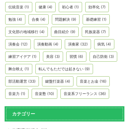
伝統音楽
(1)
健康
(4)
初心者
(1)
効率化
(7)
勉強
(4)
合奏
(4)
問題解決
(9)
基礎練習
(1)
文化部の地域移行
(4)
曲目紹介
(9)
民族楽器
(7)
演奏会
(12)
演奏動画
(4)
演奏家
(32)
病気
(4)
練習アイデア
(1)
美容
(3)
習慣
(6)
自己防衛
(3)
舞台映え
(1)
転んでもただでは起きない
(9)
部活動運営
(33)
鍵盤打楽器
(4)
音楽とお金
(16)
音楽力
(1)
音楽塾
(10)
音楽系フリーランス
(36)
カテゴリー