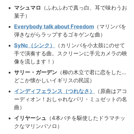
マシュマロ
（ふわふわで真っ白、耳で味わうお
菓子）
Everybody talk about Freedom
（マリンバを
弾きながらラップするゴキゲンな曲）
SyNc（シンク）
（カリンバを小太鼓にのせて
手で演奏する曲。スクリーンに手元カメラの映
像を流します！）
サリー・ガーデン
（柳の木立で君に恋をした…
どこか懐かしいイギリスの民謡）
インディフェランス（つれなさ）
（原曲はアコ
ーディオン！おしゃれなパリ・ミュゼットの名
曲）
イリヤーシュ
（4本バチを駆使したドラマチッ
クなマリンバソロ）