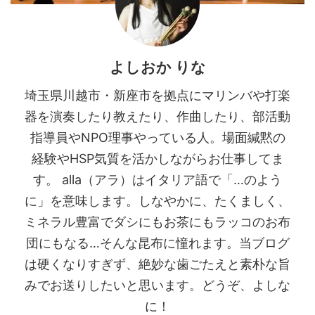
よしおか りな
埼玉県川越市・新座市を拠点にマリンバや打楽
器を演奏したり教えたり、作曲したり、部活動
指導員やNPO理事やっている人。場面緘黙の
経験やHSP気質を活かしながらお仕事してま
す。 alla（アラ）はイタリア語で「…のよう
に」を意味します。しなやかに、たくましく、
ミネラル豊富でダシにもお茶にもラッコのお布
団にもなる…そんな昆布に憧れます。当ブログ
は硬くなりすぎず、絶妙な歯ごたえと素朴な旨
みでお送りしたいと思います。どうぞ、よしな
に！