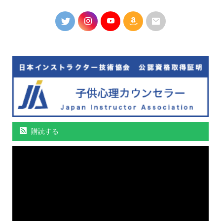
購読する
動
画
プ
レ
ー
ヤ
ー