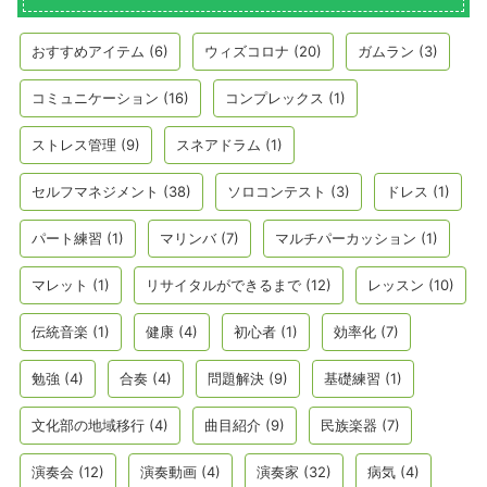
おすすめアイテム
(6)
ウィズコロナ
(20)
ガムラン
(3)
コミュニケーション
(16)
コンプレックス
(1)
ストレス管理
(9)
スネアドラム
(1)
セルフマネジメント
(38)
ソロコンテスト
(3)
ドレス
(1)
パート練習
(1)
マリンバ
(7)
マルチパーカッション
(1)
マレット
(1)
リサイタルができるまで
(12)
レッスン
(10)
伝統音楽
(1)
健康
(4)
初心者
(1)
効率化
(7)
勉強
(4)
合奏
(4)
問題解決
(9)
基礎練習
(1)
文化部の地域移行
(4)
曲目紹介
(9)
民族楽器
(7)
演奏会
(12)
演奏動画
(4)
演奏家
(32)
病気
(4)