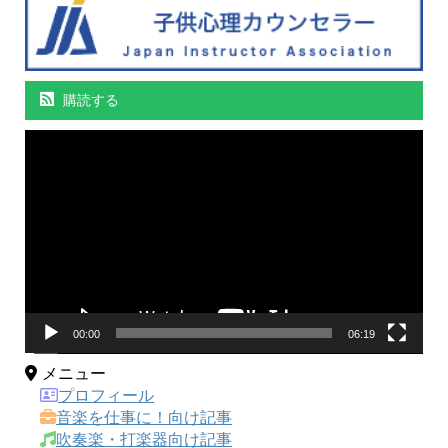
購読する
動
画
プ
レ
ー
ヤ
ー
00:00
06:19
メニュー
プロフィール
音楽を仕事に！向け記事
吹奏楽・打楽器向け記事