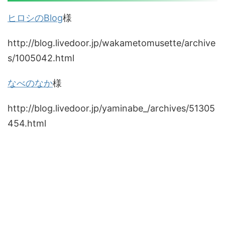
ヒロシのBlog
様
http://blog.livedoor.jp/wakametomusette/archive
s/1005042.html
なべのなか
様
http://blog.livedoor.jp/yaminabe_/archives/51305
454.html