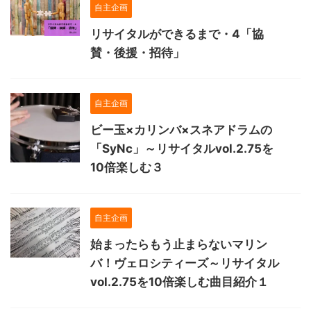
自主企画
リサイタルができるまで・4「協
賛・後援・招待」
自主企画
ビー玉×カリンバ×スネアドラムの
「SyNc」～リサイタルvol.2.75を
10倍楽しむ３
自主企画
始まったらもう止まらないマリン
バ！ヴェロシティーズ～リサイタル
vol.2.75を10倍楽しむ曲目紹介１