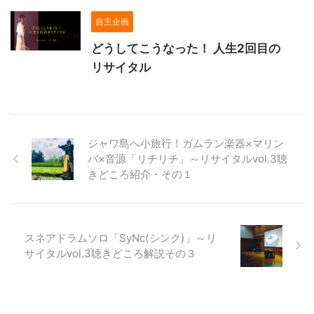
自主企画
どうしてこうなった！ 人生2回目の
リサイタル
ジャワ島へ小旅行！ガムラン楽器×マリン
バ×音源「リチリチ」～リサイタルvol.3聴
きどころ紹介・その１
スネアドラムソロ「SyNc(シンク)」～リ
サイタルvol.3聴きどころ解説その３