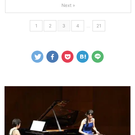
Next »
1
2
3
4
…
21