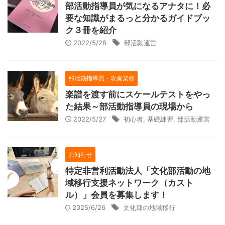
部活動指導員が気になるアナタに！必
要な知識がまるっと分かるガイドブッ
ク３冊を紹介
2022/5/28
部活動運営
部活動指導員・吹奏楽部
楽譜を渡す前にスケールテストをやっ
た結果～部活動指導員の現場から
2022/5/27
初心者
,
基礎練習
,
部活動運営
お知らせ
特定非営利活動法人「文化部活動の地
域移行支援ネットワーク（カスト
ル）」会員を募集します！
2025/6/26
文化部の地域移行