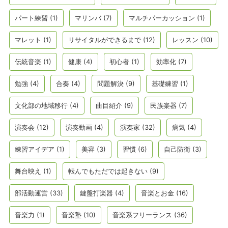
パート練習
(1)
マリンバ
(7)
マルチパーカッション
(1)
マレット
(1)
リサイタルができるまで
(12)
レッスン
(10)
伝統音楽
(1)
健康
(4)
初心者
(1)
効率化
(7)
勉強
(4)
合奏
(4)
問題解決
(9)
基礎練習
(1)
文化部の地域移行
(4)
曲目紹介
(9)
民族楽器
(7)
演奏会
(12)
演奏動画
(4)
演奏家
(32)
病気
(4)
練習アイデア
(1)
美容
(3)
習慣
(6)
自己防衛
(3)
舞台映え
(1)
転んでもただでは起きない
(9)
部活動運営
(33)
鍵盤打楽器
(4)
音楽とお金
(16)
音楽力
(1)
音楽塾
(10)
音楽系フリーランス
(36)