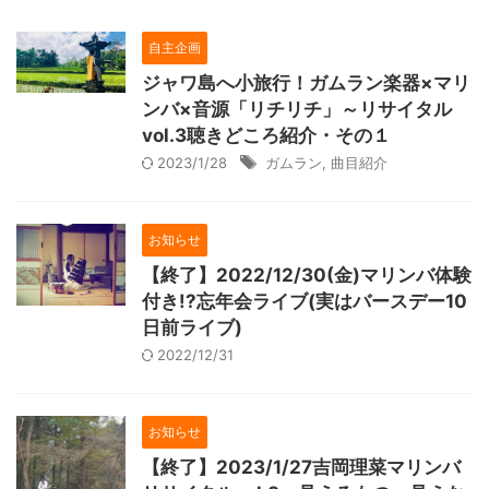
自主企画
ジャワ島へ小旅行！ガムラン楽器×マリ
ンバ×音源「リチリチ」～リサイタル
vol.3聴きどころ紹介・その１
2023/1/28
ガムラン
,
曲目紹介
お知らせ
【終了】2022/12/30(金)マリンバ体験
付き!?忘年会ライブ(実はバースデー10
日前ライブ)
2022/12/31
お知らせ
【終了】2023/1/27吉岡理菜マリンバ