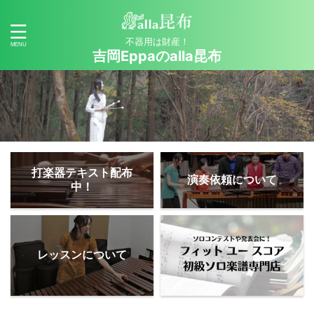
不器用は財産！
吉岡Eppaのalla昆布
打楽器テキスト配布
演奏依頼について
中！
レッスンについて