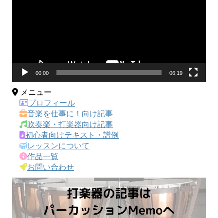
レ
ー
ヤ
ー
00:00
06:19
メニュー
プロフィール
音楽を仕事に！向け記事
吹奏楽・打楽器向け記事
初心者向けテキスト・譜例
レッスンについて
作品一覧
お問い合わせ