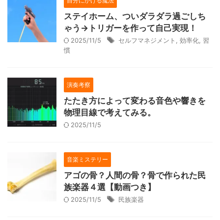
自分にかける魔法
ステイホーム、ついダラダラ過ごしち
ゃう→トリガーを作って自己実現！
2025/11/5
セルフマネジメント
,
効率化
,
習
慣
演奏考察
たたき方によって変わる音色や響きを
物理目線で考えてみる。
2025/11/5
音楽ミステリー
アゴの骨？人間の骨？骨で作られた民
族楽器４選【動画つき】
2025/11/5
民族楽器