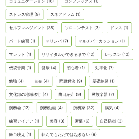
コミュニケーション
(16)
コンプレックス
(1)
ストレス管理
(9)
スネアドラム
(1)
セルフマネジメント
(38)
ソロコンテスト
(3)
ドレス
(1)
パート練習
(1)
マリンバ
(7)
マルチパーカッション
(1)
マレット
(1)
リサイタルができるまで
(12)
レッスン
(10)
伝統音楽
(1)
健康
(4)
初心者
(1)
効率化
(7)
勉強
(4)
合奏
(4)
問題解決
(9)
基礎練習
(1)
文化部の地域移行
(4)
曲目紹介
(9)
民族楽器
(7)
演奏会
(12)
演奏動画
(4)
演奏家
(32)
病気
(4)
練習アイデア
(1)
美容
(3)
習慣
(6)
自己防衛
(3)
舞台映え
(1)
転んでもただでは起きない
(9)