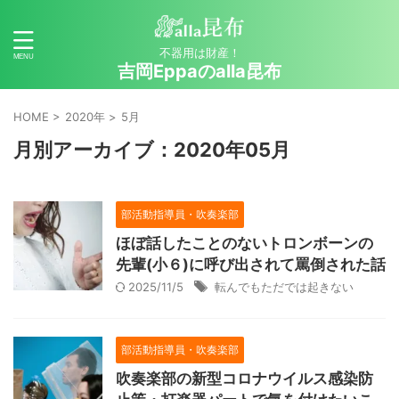
不器用は財産！
吉岡Eppaのalla昆布
HOME
>
2020年
>
5月
月別アーカイブ：2020年05月
部活動指導員・吹奏楽部
ほぼ話したことのないトロンボーンの
先輩(小６)に呼び出されて罵倒された話
2025/11/5
転んでもただでは起きない
部活動指導員・吹奏楽部
吹奏楽部の新型コロナウイルス感染防