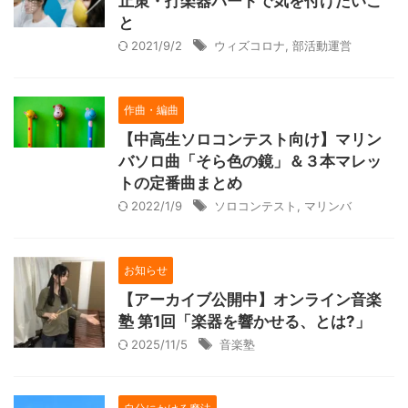
止策・打楽器パートで気を付けたいこ
と
2021/9/2
ウィズコロナ
,
部活動運営
作曲・編曲
【中高生ソロコンテスト向け】マリン
バソロ曲「そら色の鏡」＆３本マレッ
トの定番曲まとめ
2022/1/9
ソロコンテスト
,
マリンバ
お知らせ
【アーカイブ公開中】オンライン音楽
塾 第1回「楽器を響かせる、とは?」
2025/11/5
音楽塾