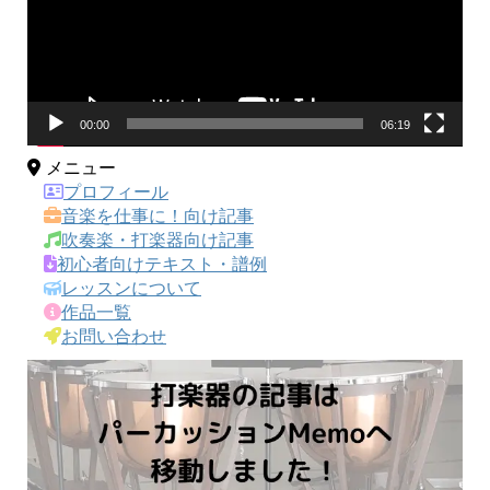
ー
ヤ
ー
00:00
06:19
メニュー
プロフィール
音楽を仕事に！向け記事
吹奏楽・打楽器向け記事
初心者向けテキスト・譜例
レッスンについて
作品一覧
お問い合わせ