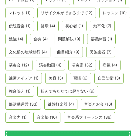
マレット
(1)
リサイタルができるまで
(12)
レッスン
(10)
伝統音楽
(1)
健康
(4)
初心者
(1)
効率化
(7)
勉強
(4)
合奏
(4)
問題解決
(9)
基礎練習
(1)
文化部の地域移行
(4)
曲目紹介
(9)
民族楽器
(7)
演奏会
(12)
演奏動画
(4)
演奏家
(32)
病気
(4)
練習アイデア
(1)
美容
(3)
習慣
(6)
自己防衛
(3)
舞台映え
(1)
転んでもただでは起きない
(9)
部活動運営
(33)
鍵盤打楽器
(4)
音楽とお金
(16)
音楽力
(1)
音楽塾
(10)
音楽系フリーランス
(36)