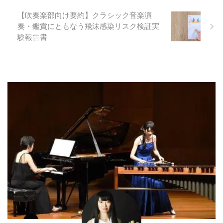
【吹奏楽部向け要約】クラシック⾳楽演
奏・鑑賞にともなう⾶沫感染リスク検証実
験報告書