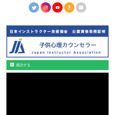
購読する
動
画
プ
レ
ー
ヤ
ー