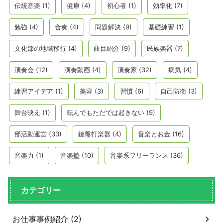
伝統音楽
(1)
健康
(4)
初心者
(1)
効率化
(7)
勉強
(4)
合奏
(4)
問題解決
(9)
基礎練習
(1)
文化部の地域移行
(4)
曲目紹介
(9)
民族楽器
(7)
演奏会
(12)
演奏動画
(4)
演奏家
(32)
病気
(4)
練習アイデア
(1)
美容
(3)
習慣
(6)
自己防衛
(3)
舞台映え
(1)
転んでもただでは起きない
(9)
部活動運営
(33)
鍵盤打楽器
(4)
音楽とお金
(16)
音楽力
(1)
音楽塾
(10)
音楽系フリーランス
(36)
カテゴリー
お仕事事例紹介 (2)