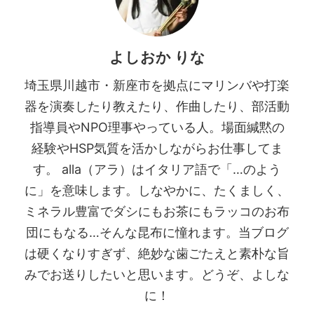
よしおか りな
埼玉県川越市・新座市を拠点にマリンバや打楽
器を演奏したり教えたり、作曲したり、部活動
指導員やNPO理事やっている人。場面緘黙の
経験やHSP気質を活かしながらお仕事してま
す。 alla（アラ）はイタリア語で「…のよう
に」を意味します。しなやかに、たくましく、
ミネラル豊富でダシにもお茶にもラッコのお布
団にもなる…そんな昆布に憧れます。当ブログ
は硬くなりすぎず、絶妙な歯ごたえと素朴な旨
みでお送りしたいと思います。どうぞ、よしな
に！