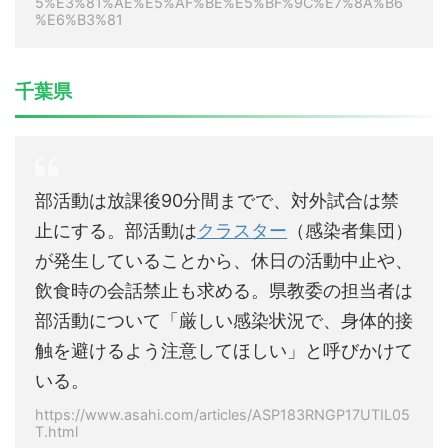
5%E3%81%AE%E5%AF%BE%E5%BF%9C%E7%8A%B6
%E6%B3%81
千葉県
部活動は放課後90分間までで、対外試合は禁
止にする。部活動は
クラスター
（感染者集団）
が発生していることから、休日の活動中止や、
飲食時の会話禁止も求める。県教委の担当者は
部活動について「厳しい感染状況で、身体的接
触を避けるよう注意してほしい」と呼びかけて
いる。
https://www.asahi.com/articles/ASP183RNGP17UTIL05
T.html