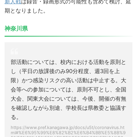
新人戦
は録音・録画形式の可能性も含めて検討、延
期となりました。
神奈川県
部活動については、校内における活動を原則と
し（平日の放課後のみ90分程度、週3回を上
限）かつ感染リスクの高い活動は中止する。大
会等への参加については、原則不可とし、全国
大会、関東大会については、今後、開催の有無
を確認しながら別途、学校長は県教委と協議す
る。
https://www.pref.kanagawa.jp/docs/u5t/coronavirus.ht
ml#%E6%95%99%E8%82%B2%E6%B4%BB%E5%8B%9