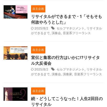
自主企画
リサイタルができるまで・1「そもそも
何故やろうとした」
2025/8/2
セルフマネジメント
,
リサイタル
ができるまで
,
演奏会
,
音楽系フリーランス
自主企画
宣伝と集客の行方はいかに!?リサイタ
ル大反省会 ​
2025/8/2
セルフマネジメント
,
リサイタル
ができるまで
,
演奏会
,
演奏家
,
音楽系フリーランス
自主企画
続・どうしてこうなった！人生2回目の
リサイタル