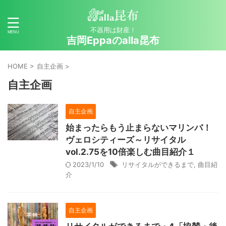
不器用は財産！
吉岡Eppaのalla昆布
HOME
>
自主企画
>
自主企画
自主企画
始まったらもう止まらないマリンバ！
ヴェロシティーズ～リサイタル
vol.2.75を10倍楽しむ曲目紹介１
2023/1/10
リサイタルができるまで
,
曲目紹
介
自主企画