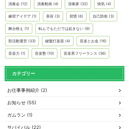
演奏会
(12)
演奏動画
(4)
演奏家
(32)
病気
(4)
練習アイデア
(1)
美容
(3)
習慣
(6)
自己防衛
(3)
舞台映え
(1)
転んでもただでは起きない
(9)
部活動運営
(33)
鍵盤打楽器
(4)
音楽とお金
(16)
音楽力
(1)
音楽塾
(10)
音楽系フリーランス
(36)
カテゴリー
お仕事事例紹介 (2)
お知らせ (55)
ガムラン (1)
サバイバル (22)