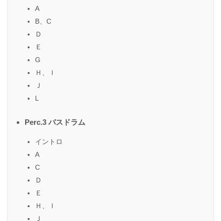
A
B、C
Ｄ
Ｅ
G
Ｈ、Ｉ
Ｊ
L
Perc.3 バスドラム
イントロ
A
C
Ｄ
Ｅ
Ｈ、Ｉ
Ｊ