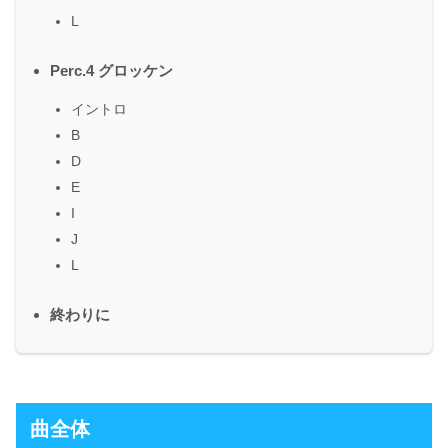
L
Perc.4 グロッケン
イントロ
B
D
E
I
J
L
終わりに
曲全体