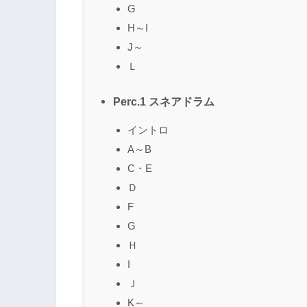
G
H～I
J～
Ｌ
Perc.1 スネアドラム
イントロ
A～B
C・E
Ｄ
F
G
Ｈ
I
Ｊ
K～