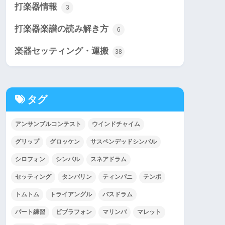
打楽器情報
3
打楽器楽譜の読み解き方
6
楽器セッティング・運搬
38
タグ
アンサンブルコンテスト
ウインドチャイム
グリップ
グロッケン
サスペンデッドシンバル
シロフォン
シンバル
スネアドラム
セッティング
タンバリン
ティンパニ
テンポ
トムトム
トライアングル
バスドラム
パート練習
ビブラフォン
マリンバ
マレット