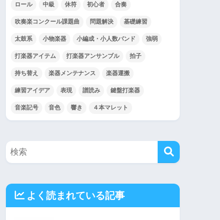
ロール
中級
休符
初心者
合奏
吹奏楽コンクール課題曲
問題解決
基礎練習
太鼓系
小物楽器
小編成・小人数バンド
強弱
打楽器アイテム
打楽器アンサンブル
拍子
持ち替え
楽器メンテナンス
楽器運搬
練習アイデア
表現
譜読み
鍵盤打楽器
音楽記号
音色
響き
４本マレット
よく読まれている記事