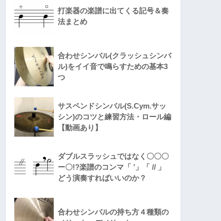
打楽器の楽譜に出てくる記号＆奏
法まとめ
合わせシンバル(クラッシュシンバ
ル)をイイ音で鳴らすための基本3
つ
サスペンドシンバル(S.Cym.サッ
シン)のコツと練習方法・ロール編
【動画あり】
ダブルスラッシュではなく〇〇〇
ー〇!?楽譜のコンマ「 ’」「 // 」
どう演奏すればいいのか？
合わせシンバルの持ち方４種類の