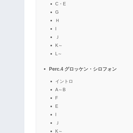
C・E
G
Ｈ
I
Ｊ
K～
L～
Perc.4 グロッケン・シロフォン
イントロ
A～B
F
E
I
Ｊ
K～