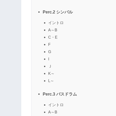
Perc.2 シンバル
イントロ
A～B
C・E
F
G
I
Ｊ
K～
L～
Perc.3 バスドラム
イントロ
A～B