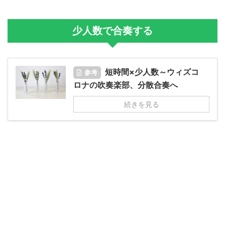
少人数で合奏する
短時間×少人数～ウィズコ
参考
ロナの吹奏楽部、分散合奏へ
続きを見る