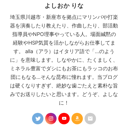
よしおか りな
埼玉県川越市・新座市を拠点にマリンバや打楽
器を演奏したり教えたり、作曲したり、部活動
指導員やNPO理事やっている人。場面緘黙の
経験やHSP気質を活かしながらお仕事してま
す。 alla（アラ）はイタリア語で「…のよう
に」を意味します。しなやかに、たくましく、
ミネラル豊富でダシにもお茶にもラッコのお布
団にもなる…そんな昆布に憧れます。当ブログ
は硬くなりすぎず、絶妙な歯ごたえと素朴な旨
みでお送りしたいと思います。どうぞ、よしな
に！