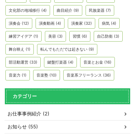
文化部の地域移行
(4)
曲目紹介
(9)
民族楽器
(7)
演奏会
(12)
演奏動画
(4)
演奏家
(32)
病気
(4)
練習アイデア
(1)
美容
(3)
習慣
(6)
自己防衛
(3)
舞台映え
(1)
転んでもただでは起きない
(9)
部活動運営
(33)
鍵盤打楽器
(4)
音楽とお金
(16)
音楽力
(1)
音楽塾
(10)
音楽系フリーランス
(36)
カテゴリー
お仕事事例紹介 (2)
お知らせ (55)