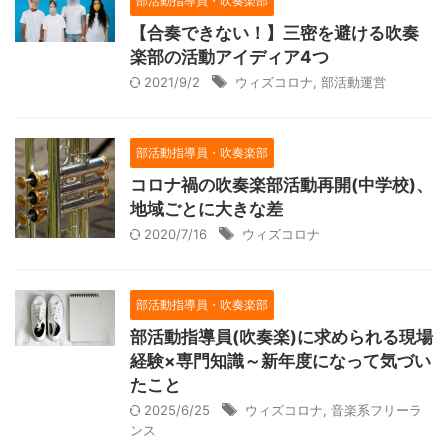
部活動指導員・吹奏楽部
【合奏できない！】三密を避ける吹奏
楽部の活動アイディア4つ
2021/9/2
ウィズコロナ
,
部活動運営
部活動指導員・吹奏楽部
コロナ禍の吹奏楽部活動再開(中学校)、
地域ごとに大きな差
2020/7/16
ウィズコロナ
部活動指導員・吹奏楽部
部活動指導員(吹奏楽)に求められる現場
経験×専門知識～新年度になって気づい
たこと
2025/6/25
ウィズコロナ
,
音楽系フリーラ
ンス