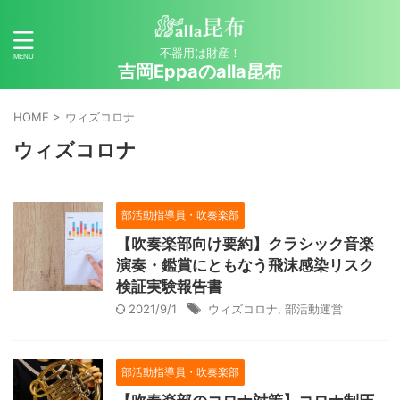
不器用は財産！
吉岡Eppaのalla昆布
HOME
>
ウィズコロナ
ウィズコロナ
部活動指導員・吹奏楽部
【吹奏楽部向け要約】クラシック⾳楽
演奏・鑑賞にともなう⾶沫感染リスク
検証実験報告書
2021/9/1
ウィズコロナ
,
部活動運営
部活動指導員・吹奏楽部