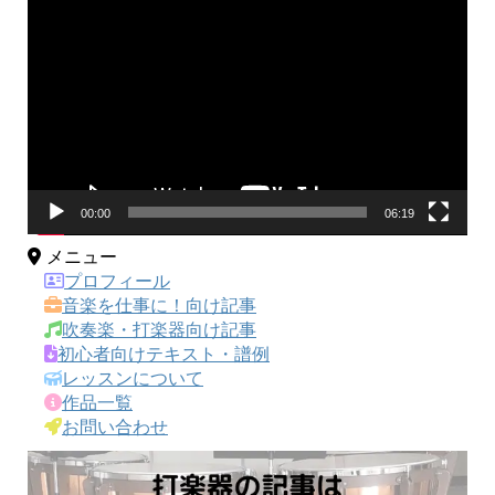
画
プ
レ
ー
ヤ
ー
00:00
06:19
メニュー
プロフィール
音楽を仕事に！向け記事
吹奏楽・打楽器向け記事
初心者向けテキスト・譜例
レッスンについて
作品一覧
お問い合わせ