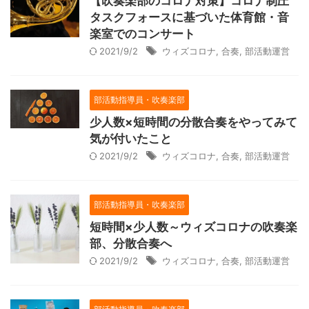
【吹奏楽部のコロナ対策】コロナ制圧
タスクフォースに基づいた体育館・音
楽室でのコンサート
2021/9/2
ウィズコロナ
,
合奏
,
部活動運営
部活動指導員・吹奏楽部
少人数×短時間の分散合奏をやってみて
気が付いたこと
2021/9/2
ウィズコロナ
,
合奏
,
部活動運営
部活動指導員・吹奏楽部
短時間×少人数～ウィズコロナの吹奏楽
部、分散合奏へ
2021/9/2
ウィズコロナ
,
合奏
,
部活動運営