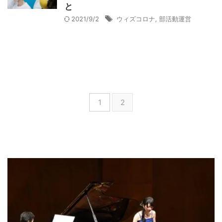
と
2021/9/2
ウィズコロナ
,
部活動運営
1
2