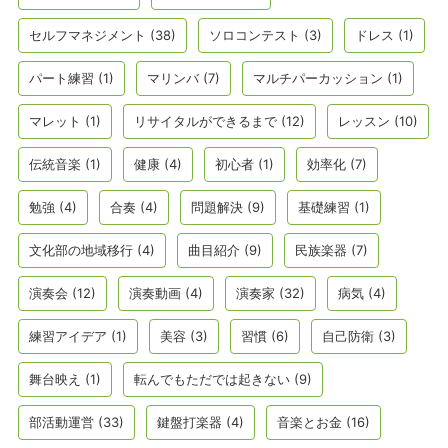
セルフマネジメント
(38)
ソロコンテスト
(3)
ドレス
(1)
パート練習
(1)
マリンバ
(7)
マルチパーカッション
(1)
マレット
(1)
リサイタルができるまで
(12)
レッスン
(10)
伝統音楽
(1)
健康
(4)
初心者
(1)
効率化
(7)
勉強
(4)
合奏
(4)
問題解決
(9)
基礎練習
(1)
文化部の地域移行
(4)
曲目紹介
(9)
民族楽器
(7)
演奏会
(12)
演奏動画
(4)
演奏家
(32)
病気
(4)
練習アイデア
(1)
美容
(3)
習慣
(6)
自己防衛
(3)
舞台映え
(1)
転んでもただでは起きない
(9)
部活動運営
(33)
鍵盤打楽器
(4)
音楽とお金
(16)